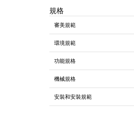
瀏覽全部
規格
機器人
使人機協作更安全、更高效
審美規範
發揮協作機器人潛力的安全措施
瀏覽全部
半導體
提高半導體製造裝置設計自由度的方法
環境規範
瞬間完成開關的更換，避免停機時間拉長
充分對應安全標準
瀏覽全部
功能規格
瀏覽全部
解決方案
IIoT（工業物聯網）
機械規格
去面板化
RFID 認證
安全及其未來
安裝和安裝規範
安全及其未來 | 解決⽅案
瀏覽全部
從基礎了解安全元件
瀏覽全部
資源與文件