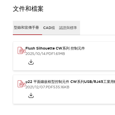
CAD檔
型錄和宣傳手冊
文件和檔案
影片專區
選型系統
軟體下載
型錄和宣傳手冊
CAD檔
認證與標準
邏輯模擬器
產品資安通知
最新消息
Flush Silhouette CW系列 控制元件
新聞中心
2025/10/14
.PDF
1.61MB
活動
促銷活動
部落格
支援
聯絡我們
服務據點
φ22 平面鑲嵌框型控制元件 CW系列USB/RJ45工業
產品變更/停產通知
2021/12/07
.PDF
535.16KB
RoHS指令對應
認證與標準