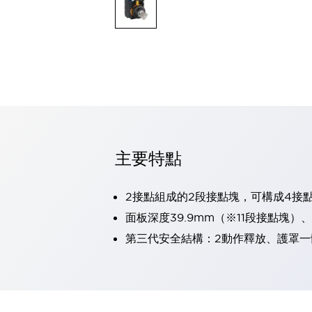
可程式控制器
可程式人機介面
工業乙太網路設備
瀏覽全部
自動識別
自動識別
感測器
瀏覽全部
行業
汽車
主要特點
工業機器人的潛在風險，從第三者角度徹底驗證
減少安全柵內的人身事故
兼顧良好的視認性及減少維修工時
2接點組成的2段接點塊，可構成4接
最適合小型裝置的安全對策
瀏覽全部
面板深度39.9mm（※11段接點塊）
工具機
第三代安全結構：2動作釋放、護罩一
降低機床成本的技巧簡單的讓人意外
尋找讓機床更小型化的可能性
從外觀設計的觀點提升機床的附加價值
預防導致機器故障的「瞬停」
3位置促動開關確保綜合加工中心機的安全性