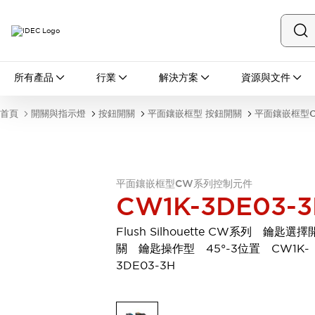
所有產品
所有產品
行業
解決方案
資源與文件
開關與指示燈
按鈕開關
首頁
開關與指示燈
按鈕開關
平面鑲嵌框型 按鈕開關
平面鑲嵌框型
指示燈和蜂鳴器
瀏覽全部
安全與防爆
安全設備
防爆設備
平面鑲嵌框型CW系列控制元件
瀏覽全部
CW1K-3DE03-3
盤櫃
繼電器·計時器
Flush Silhouette CW系列 鑰匙選擇
電源供應器
關 鑰匙操作型 45°-3位置 CW1K-
回路保護器
3DE03-3H
LED照明裝置
端子台
瀏覽全部
自動化