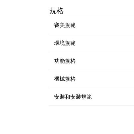
瀏覽全部
規格
機器人
使人機協作更安全、更高效
審美規範
發揮協作機器人潛力的安全措施
瀏覽全部
半導體
提高半導體製造裝置設計自由度的方法
環境規範
瞬間完成開關的更換，避免停機時間拉長
充分對應安全標準
瀏覽全部
功能規格
瀏覽全部
解決方案
IIoT（工業物聯網）
機械規格
去面板化
RFID 認證
安全及其未來
安裝和安裝規範
安全及其未來 | 解決⽅案
瀏覽全部
從基礎了解安全元件
瀏覽全部
資源與文件