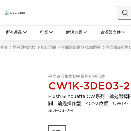
所有產品
所有產品
行業
解決方案
資源與文件
開關與指示燈
按鈕開關
首頁
開關與指示燈
按鈕開關
平面鑲嵌框型 按鈕開關
平面鑲嵌框型
指示燈和蜂鳴器
瀏覽全部
安全與防爆
安全設備
防爆設備
平面鑲嵌框型CW系列控制元件
瀏覽全部
CW1K-3DE03-2
盤櫃
繼電器·計時器
Flush Silhouette CW系列 鑰匙選擇
電源供應器
關 鑰匙操作型 45°-3位置 CW1K-
回路保護器
3DE03-2H
LED照明裝置
端子台
瀏覽全部
自動化