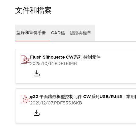
CAD檔
型錄和宣傳手冊
文件和檔案
影片專區
選型系統
軟體下載
型錄和宣傳手冊
CAD檔
認證與標準
邏輯模擬器
產品資安通知
最新消息
Flush Silhouette CW系列 控制元件
新聞中心
2025/10/14
.PDF
1.61MB
活動
促銷活動
部落格
支援
聯絡我們
服務據點
φ22 平面鑲嵌框型控制元件 CW系列USB/RJ45工業
產品變更/停產通知
2021/12/07
.PDF
535.16KB
RoHS指令對應
認證與標準