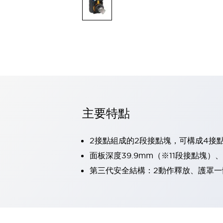
可程式控制器
可程式人機介面
工業乙太網路設備
瀏覽全部
自動識別
自動識別
感測器
瀏覽全部
行業
汽車
主要特點
工業機器人的潛在風險，從第三者角度徹底驗證
減少安全柵內的人身事故
兼顧良好的視認性及減少維修工時
2接點組成的2段接點塊，可構成4接
最適合小型裝置的安全對策
瀏覽全部
面板深度39.9mm（※11段接點塊）
工具機
第三代安全結構：2動作釋放、護罩一
降低機床成本的技巧簡單的讓人意外
尋找讓機床更小型化的可能性
從外觀設計的觀點提升機床的附加價值
預防導致機器故障的「瞬停」
3位置促動開關確保綜合加工中心機的安全性