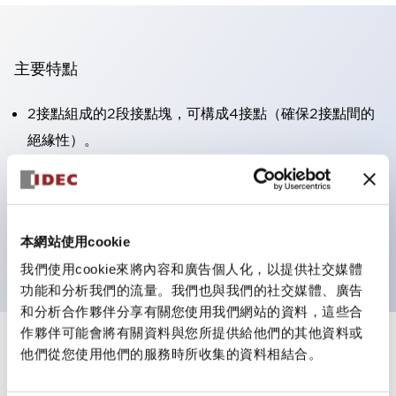
主要特點
2接點組成的2段接點塊，可構成4接點（確保2接點間的
絕緣性）。
面板深度39.9mm（※11段接點塊）、59.9mm（※22段
接點塊）。可實現省空間設計。
第三代安全結構：2動作釋放、護罩一體成型、IP20手指
本網站使用cookie
防護結構
我們使用cookie來將內容和廣告個人化，以提供社交媒體
功能和分析我們的流量。我們也與我們的社交媒體、廣告
和分析合作夥伴分享有關您使用我們網站的資料，這些合
作夥伴可能會將有關資料與您所提供給他們的其他資料或
+
規格
他們從您使用他們的服務時所收集的資料相結合。
顯示全部
審美規範