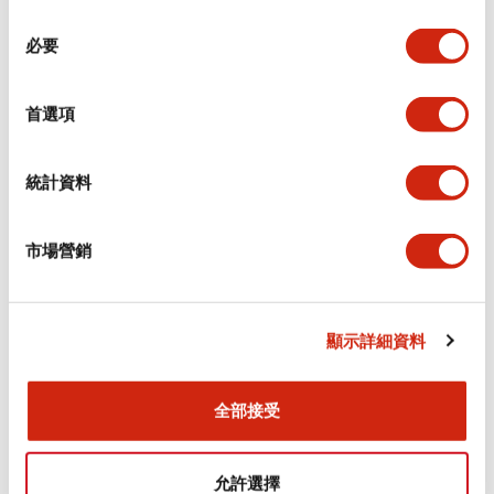
同
必要
意
環境規範
選
擇
首選項
功能規格
機械規格
統計資料
安裝和安裝規範
市場營銷
顯示詳細資料
文件和檔案
全部接受
型錄和宣傳手冊
CAD檔
認證與標準
允許選擇