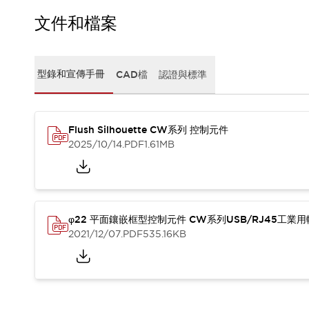
CAD檔
型錄和宣傳手冊
文件和檔案
影片專區
選型系統
軟體下載
型錄和宣傳手冊
CAD檔
認證與標準
邏輯模擬器
產品資安通知
最新消息
Flush Silhouette CW系列 控制元件
新聞中心
2025/10/14
.PDF
1.61MB
活動
促銷活動
部落格
支援
聯絡我們
服務據點
φ22 平面鑲嵌框型控制元件 CW系列USB/RJ45工業
產品變更/停產通知
2021/12/07
.PDF
535.16KB
RoHS指令對應
認證與標準