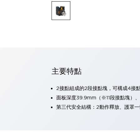
可程式控制器
可程式人機介面
工業乙太網路設備
瀏覽全部
自動識別
自動識別
感測器
瀏覽全部
行業
汽車
主要特點
工業機器人的潛在風險，從第三者角度徹底驗證
減少安全柵內的人身事故
兼顧良好的視認性及減少維修工時
2接點組成的2段接點塊，可構成4接
最適合小型裝置的安全對策
瀏覽全部
面板深度39.9mm（※11段接點塊）
工具機
第三代安全結構：2動作釋放、護罩一
降低機床成本的技巧簡單的讓人意外
尋找讓機床更小型化的可能性
從外觀設計的觀點提升機床的附加價值
預防導致機器故障的「瞬停」
3位置促動開關確保綜合加工中心機的安全性