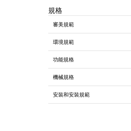
瀏覽全部
規格
機器人
使人機協作更安全、更高效
審美規範
發揮協作機器人潛力的安全措施
瀏覽全部
半導體
提高半導體製造裝置設計自由度的方法
環境規範
瞬間完成開關的更換，避免停機時間拉長
充分對應安全標準
瀏覽全部
功能規格
瀏覽全部
解決方案
IIoT（工業物聯網）
機械規格
去面板化
RFID 認證
安全及其未來
安裝和安裝規範
安全及其未來 | 解決⽅案
瀏覽全部
從基礎了解安全元件
瀏覽全部
資源與文件