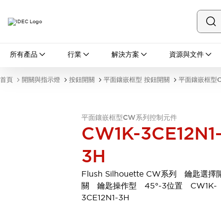
所有產品
所有產品
行業
解決方案
資源與文件
開關與指示燈
按鈕開關
首頁
開關與指示燈
按鈕開關
平面鑲嵌框型 按鈕開關
平面鑲嵌框型
指示燈和蜂鳴器
瀏覽全部
安全與防爆
平面鑲嵌框型CW系列控制元件
安全設備
防爆設備
CW1K-3CE12N1
瀏覽全部
盤櫃
3H
繼電器·計時器
電源供應器
Flush Silhouette CW系列 鑰匙選擇
回路保護器
關 鑰匙操作型 45°-3位置 CW1K-
LED照明裝置
3CE12N1-3H
端子台
瀏覽全部
自動化