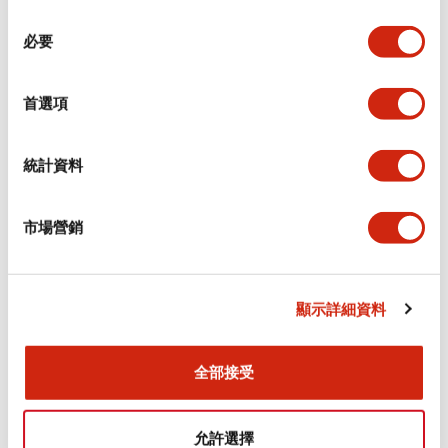
同
必要
意
環境規範
選
擇
首選項
功能規格
機械規格
統計資料
安裝和安裝規範
市場營銷
顯示詳細資料
文件和檔案
全部接受
型錄和宣傳手冊
CAD檔
認證與標準
允許選擇