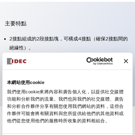
主要特點
2接點組成的2段接點塊，可構成4接點（確保2接點間的
絕緣性）。
面板深度39.9mm（※11段接點塊）、59.9mm（※22段
接點塊）。可實現省空間設計。
第三代安全結構：2動作釋放、護罩一體成型、IP20手指
本網站使用cookie
防護結構
我們使用cookie來將內容和廣告個人化，以提供社交媒體
功能和分析我們的流量。我們也與我們的社交媒體、廣告
和分析合作夥伴分享有關您使用我們網站的資料，這些合
作夥伴可能會將有關資料與您所提供給他們的其他資料或
+
規格
他們從您使用他們的服務時所收集的資料相結合。
顯示全部
審美規範