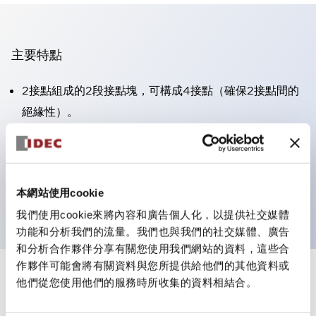
主要特點
2接點組成的2段接點塊，可構成4接點（確保2接點間的
絕緣性）。
面板深度39.9mm（※11段接點塊）、59.9mm（※22段
接點塊）。可實現省空間設計。
第三代安全結構：2動作釋放、護罩一體成型、IP20手指
本網站使用cookie
防護結構
我們使用cookie來將內容和廣告個人化，以提供社交媒體
功能和分析我們的流量。我們也與我們的社交媒體、廣告
和分析合作夥伴分享有關您使用我們網站的資料，這些合
作夥伴可能會將有關資料與您所提供給他們的其他資料或
+
規格
他們從您使用他們的服務時所收集的資料相結合。
顯示全部
審美規範