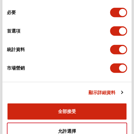
同
必要
意
環境規範
選
擇
首選項
功能規格
機械規格
統計資料
安裝和安裝規範
市場營銷
顯示詳細資料
文件和檔案
全部接受
型錄和宣傳手冊
CAD檔
認證與標準
允許選擇