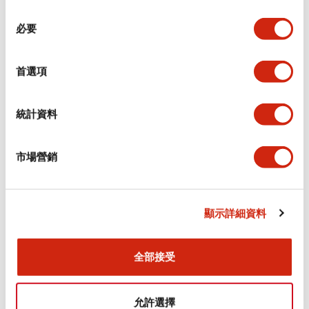
同
必要
意
環境規範
選
擇
首選項
功能規格
機械規格
統計資料
安裝和安裝規範
市場營銷
顯示詳細資料
文件和檔案
全部接受
型錄和宣傳手冊
CAD檔
認證與標準
允許選擇