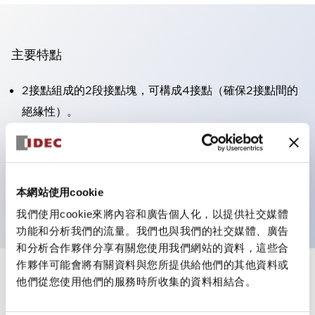
主要特點
2接點組成的2段接點塊，可構成4接點（確保2接點間的
絕緣性）。
面板深度39.9mm（※11段接點塊）、59.9mm（※22段
接點塊）。可實現省空間設計。
第三代安全結構：2動作釋放、護罩一體成型、IP20手指
本網站使用cookie
防護結構
我們使用cookie來將內容和廣告個人化，以提供社交媒體
功能和分析我們的流量。我們也與我們的社交媒體、廣告
和分析合作夥伴分享有關您使用我們網站的資料，這些合
作夥伴可能會將有關資料與您所提供給他們的其他資料或
+
規格
他們從您使用他們的服務時所收集的資料相結合。
顯示全部
審美規範