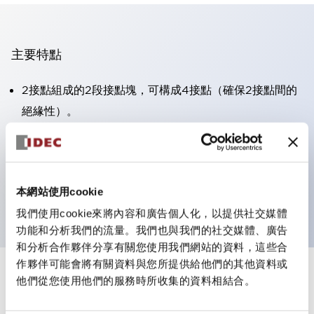
主要特點
2接點組成的2段接點塊，可構成4接點（確保2接點間的
絕緣性）。
面板深度39.9mm（※11段接點塊）、59.9mm（※22段
接點塊）。可實現省空間設計。
第三代安全結構：2動作釋放、護罩一體成型、IP20手指
本網站使用cookie
防護結構
我們使用cookie來將內容和廣告個人化，以提供社交媒體
功能和分析我們的流量。我們也與我們的社交媒體、廣告
和分析合作夥伴分享有關您使用我們網站的資料，這些合
作夥伴可能會將有關資料與您所提供給他們的其他資料或
+
規格
他們從您使用他們的服務時所收集的資料相結合。
顯示全部
審美規範