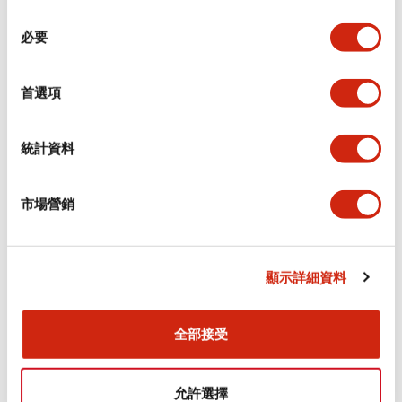
同
必要
意
環境規範
選
擇
首選項
功能規格
機械規格
統計資料
安裝和安裝規範
市場營銷
顯示詳細資料
文件和檔案
全部接受
型錄和宣傳手冊
CAD檔
認證與標準
允許選擇