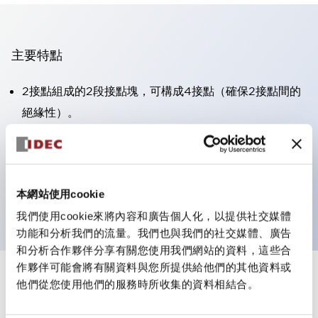
主要特點
2接點組成的2段接點塊，可構成4接點（確保2接點間的
絕緣性）。
面板深度39.9mm（※11段接點塊）、59.9mm（※22段
接點塊）。可實現省空間設計。
第三代安全結構：2動作釋放、護罩一體成型、IP20手指
本網站使用cookie
防護結構
我們使用cookie來將內容和廣告個人化，以提供社交媒體
功能和分析我們的流量。我們也與我們的社交媒體、廣告
和分析合作夥伴分享有關您使用我們網站的資料，這些合
作夥伴可能會將有關資料與您所提供給他們的其他資料或
+
規格
他們從您使用他們的服務時所收集的資料相結合。
顯示全部
審美規範