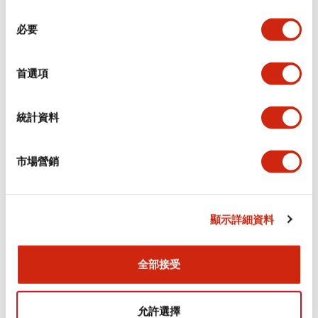
同
必要
意
環境規範
選
擇
首選項
功能規格
機械規格
統計資料
安裝和安裝規範
市場營銷
顯示詳細資料
文件和檔案
全部接受
型錄和宣傳手冊
CAD檔
認證與標準
允許選擇