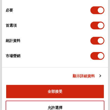
同
必要
意
環境規範
選
擇
首選項
功能規格
機械規格
統計資料
安裝和安裝規範
市場營銷
顯示詳細資料
文件和檔案
全部接受
型錄和宣傳手冊
CAD檔
認證與標準
允許選擇