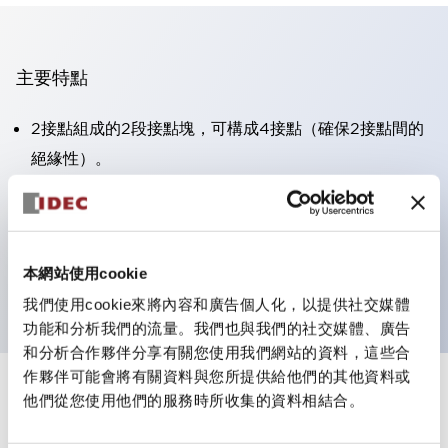
主要特點
2接點組成的2段接點塊，可構成4接點（確保2接點間的
絕緣性）。
面板深度39.9mm（※11段接點塊）、59.9mm（※22段
接點塊）。可實現省空間設計。
第三代安全結構：2動作釋放、護罩一體成型、IP20手指
本網站使用cookie
防護結構
我們使用cookie來將內容和廣告個人化，以提供社交媒體
功能和分析我們的流量。我們也與我們的社交媒體、廣告
和分析合作夥伴分享有關您使用我們網站的資料，這些合
作夥伴可能會將有關資料與您所提供給他們的其他資料或
+
規格
他們從您使用他們的服務時所收集的資料相結合。
顯示全部
審美規範