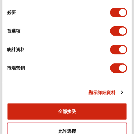
同
必要
意
環境規範
選
擇
首選項
功能規格
機械規格
統計資料
安裝和安裝規範
市場營銷
顯示詳細資料
文件和檔案
全部接受
型錄和宣傳手冊
CAD檔
認證與標準
允許選擇