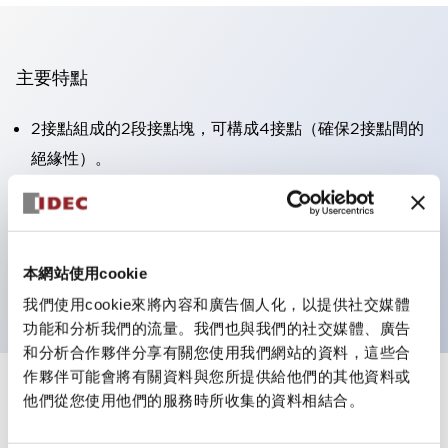
主要特點
2接點組成的2段接點塊，可構成4接點（確保2接點間的
絕緣性）。
面板深度39.9mm（※11段接點塊）、59.9mm（※22段
接點塊）。可實現省空間設計。
第三代安全結構：2動作釋放、護罩一體成型、IP20手指
本網站使用cookie
防護結構
我們使用cookie來將內容和廣告個人化，以提供社交媒體
功能和分析我們的流量。我們也與我們的社交媒體、廣告
和分析合作夥伴分享有關您使用我們網站的資料，這些合
作夥伴可能會將有關資料與您所提供給他們的其他資料或
+
規格
他們從您使用他們的服務時所收集的資料相結合。
顯示全部
審美規範