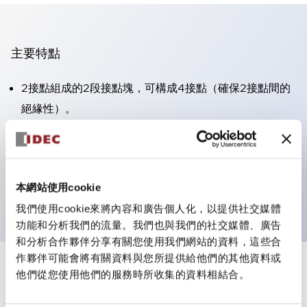
主要特點
2接點組成的2段接點塊，可構成4接點（確保2接點間的
絕緣性）。
面板深度39.9mm（※11段接點塊）、59.9mm（※22段
接點塊）。可實現省空間設計。
第三代安全結構：2動作釋放、護罩一體成型、IP20手指
本網站使用cookie
防護結構
我們使用cookie來將內容和廣告個人化，以提供社交媒體
功能和分析我們的流量。我們也與我們的社交媒體、廣告
和分析合作夥伴分享有關您使用我們網站的資料，這些合
作夥伴可能會將有關資料與您所提供給他們的其他資料或
+
規格
他們從您使用他們的服務時所收集的資料相結合。
顯示全部
審美規範