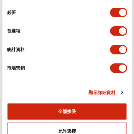
同
必要
意
環境規範
選
擇
首選項
功能規格
機械規格
統計資料
安裝和安裝規範
市場營銷
顯示詳細資料
文件和檔案
全部接受
型錄和宣傳手冊
CAD檔
認證與標準
允許選擇