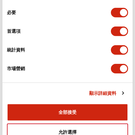
同
必要
意
環境規範
選
擇
首選項
功能規格
機械規格
統計資料
安裝和安裝規範
市場營銷
顯示詳細資料
文件和檔案
全部接受
型錄和宣傳手冊
CAD檔
認證與標準
允許選擇