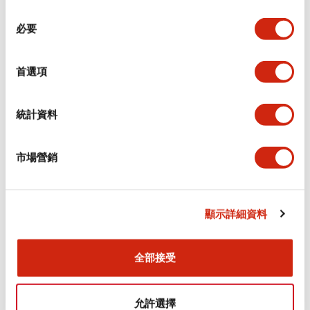
同
必要
意
環境規範
選
擇
首選項
功能規格
機械規格
統計資料
安裝和安裝規範
市場營銷
顯示詳細資料
文件和檔案
全部接受
型錄和宣傳手冊
CAD檔
認證與標準
允許選擇