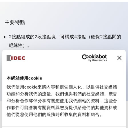
主要特點
2接點組成的2段接點塊，可構成4接點（確保2接點間的
絕緣性）。
面板深度39.9mm（※11段接點塊）、59.9mm（※22段
接點塊）。可實現省空間設計。
第三代安全結構：2動作釋放、護罩一體成型、IP20手指
本網站使用cookie
防護結構
我們使用cookie來將內容和廣告個人化，以提供社交媒體
功能和分析我們的流量。我們也與我們的社交媒體、廣告
和分析合作夥伴分享有關您使用我們網站的資料，這些合
作夥伴可能會將有關資料與您所提供給他們的其他資料或
+
規格
他們從您使用他們的服務時所收集的資料相結合。
顯示全部
審美規範