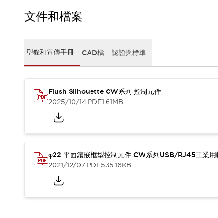
CAD檔
型錄和宣傳手冊
文件和檔案
影片專區
選型系統
軟體下載
型錄和宣傳手冊
CAD檔
認證與標準
邏輯模擬器
產品資安通知
最新消息
Flush Silhouette CW系列 控制元件
新聞中心
2025/10/14
.PDF
1.61MB
活動
促銷活動
部落格
支援
聯絡我們
服務據點
φ22 平面鑲嵌框型控制元件 CW系列USB/RJ45工業
產品變更/停產通知
2021/12/07
.PDF
535.16KB
RoHS指令對應
認證與標準