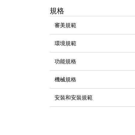
瀏覽全部
規格
機器人
使人機協作更安全、更高效
審美規範
發揮協作機器人潛力的安全措施
瀏覽全部
半導體
提高半導體製造裝置設計自由度的方法
環境規範
瞬間完成開關的更換，避免停機時間拉長
充分對應安全標準
瀏覽全部
功能規格
瀏覽全部
解決方案
IIoT（工業物聯網）
機械規格
去面板化
RFID 認證
安全及其未來
安裝和安裝規範
安全及其未來 | 解決⽅案
瀏覽全部
從基礎了解安全元件
瀏覽全部
資源與文件