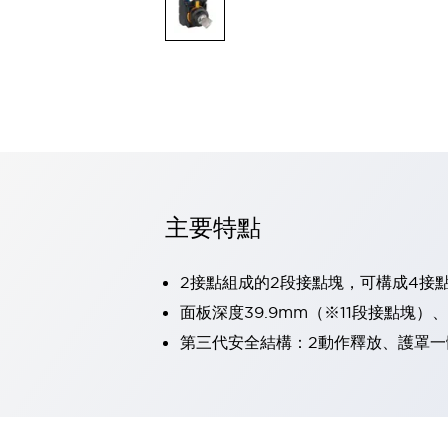
可程式控制器
可程式人機介面
工業乙太網路設備
瀏覽全部
自動識別
自動識別
感測器
瀏覽全部
行業
汽車
主要特點
工業機器人的潛在風險，從第三者角度徹底驗證
減少安全柵內的人身事故
兼顧良好的視認性及減少維修工時
2接點組成的2段接點塊，可構成4接
最適合小型裝置的安全對策
瀏覽全部
面板深度39.9mm（※11段接點塊）
工具機
第三代安全結構：2動作釋放、護罩一
降低機床成本的技巧簡單的讓人意外
尋找讓機床更小型化的可能性
從外觀設計的觀點提升機床的附加價值
預防導致機器故障的「瞬停」
3位置促動開關確保綜合加工中心機的安全性