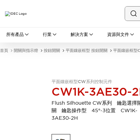
所有產品
所有產品
行業
解決方案
資源與文件
開關與指示燈
按鈕開關
首頁
開關與指示燈
按鈕開關
平面鑲嵌框型 按鈕開關
平面鑲嵌框型
指示燈和蜂鳴器
瀏覽全部
安全與防爆
安全設備
防爆設備
平面鑲嵌框型CW系列控制元件
瀏覽全部
CW1K-3AE30-2
盤櫃
繼電器·計時器
Flush Silhouette CW系列 鑰匙選擇
電源供應器
關 鑰匙操作型 45°-3位置 CW1K-
回路保護器
3AE30-2H
LED照明裝置
端子台
瀏覽全部
自動化