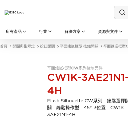
所有產品
所有產品
行業
解決方案
資源與文件
開關與指示燈
按鈕開關
首頁
開關與指示燈
按鈕開關
平面鑲嵌框型 按鈕開關
平面鑲嵌框型
指示燈和蜂鳴器
瀏覽全部
安全與防爆
平面鑲嵌框型CW系列控制元件
安全設備
防爆設備
CW1K-3AE21N1
瀏覽全部
盤櫃
4H
繼電器·計時器
電源供應器
Flush Silhouette CW系列 鑰匙選擇
回路保護器
關 鑰匙操作型 45°-3位置 CW1K-
LED照明裝置
3AE21N1-4H
端子台
瀏覽全部
自動化