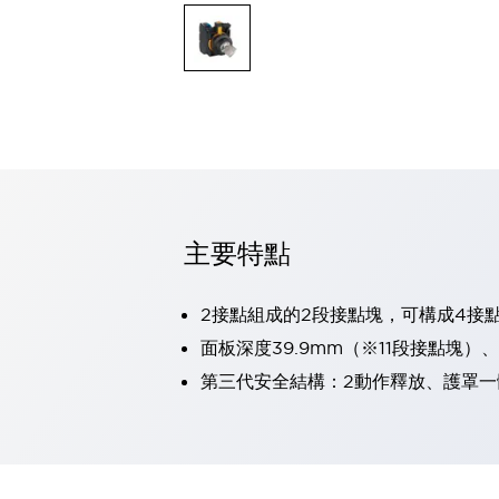
可程式控制器
可程式人機介面
工業乙太網路設備
瀏覽全部
自動識別
自動識別
感測器
瀏覽全部
行業
汽車
主要特點
工業機器人的潛在風險，從第三者角度徹底驗證
減少安全柵內的人身事故
兼顧良好的視認性及減少維修工時
2接點組成的2段接點塊，可構成4接
最適合小型裝置的安全對策
瀏覽全部
面板深度39.9mm（※11段接點塊）
工具機
第三代安全結構：2動作釋放、護罩一
降低機床成本的技巧簡單的讓人意外
尋找讓機床更小型化的可能性
從外觀設計的觀點提升機床的附加價值
預防導致機器故障的「瞬停」
3位置促動開關確保綜合加工中心機的安全性