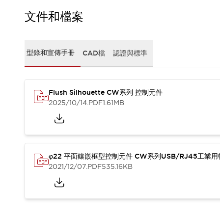
CAD檔
型錄和宣傳手冊
文件和檔案
影片專區
選型系統
軟體下載
型錄和宣傳手冊
CAD檔
認證與標準
邏輯模擬器
產品資安通知
最新消息
Flush Silhouette CW系列 控制元件
新聞中心
2025/10/14
.PDF
1.61MB
活動
促銷活動
部落格
支援
聯絡我們
服務據點
φ22 平面鑲嵌框型控制元件 CW系列USB/RJ45工業
產品變更/停產通知
2021/12/07
.PDF
535.16KB
RoHS指令對應
認證與標準