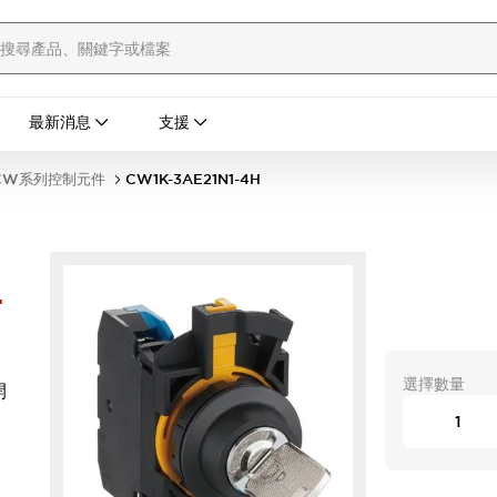
最新消息
支援
CW系列控制元件
CW1K-3AE21N1-4H
-
選擇數量
開