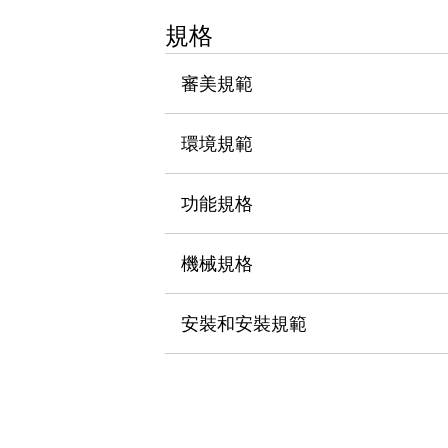
瀏覽全部
規格
機器人
使人機協作更安全、更高效
審美規範
發揮協作機器人潛力的安全措施
瀏覽全部
半導體
提高半導體製造裝置設計自由度的方法
環境規範
瞬間完成開關的更換，避免停機時間拉長
充分對應安全標準
瀏覽全部
功能規格
瀏覽全部
解決方案
IIoT（工業物聯網）
機械規格
去面板化
RFID 認證
安全及其未來
安裝和安裝規範
安全及其未來 | 解決⽅案
瀏覽全部
從基礎了解安全元件
瀏覽全部
資源與文件