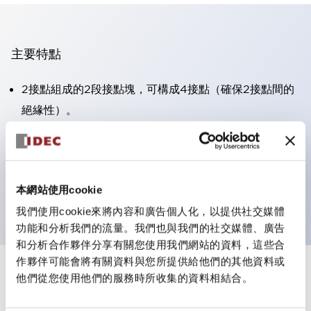
主要特點
2接點組成的2段接點塊，可構成4接點（確保2接點間的
絕緣性）。
面板深度39.9mm（※11段接點塊）、59.9mm（※22段
接點塊）。可實現省空間設計。
第三代安全結構：2動作釋放、護罩一體成型、IP20手指
本網站使用cookie
防護結構
我們使用cookie來將內容和廣告個人化，以提供社交媒體
功能和分析我們的流量。我們也與我們的社交媒體、廣告
和分析合作夥伴分享有關您使用我們網站的資料，這些合
作夥伴可能會將有關資料與您所提供給他們的其他資料或
+
規格
他們從您使用他們的服務時所收集的資料相結合。
顯示全部
審美規範