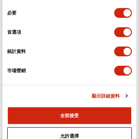
同
必要
意
環境規範
選
擇
首選項
功能規格
機械規格
統計資料
安裝和安裝規範
市場營銷
顯示詳細資料
文件和檔案
全部接受
型錄和宣傳手冊
CAD檔
認證與標準
允許選擇