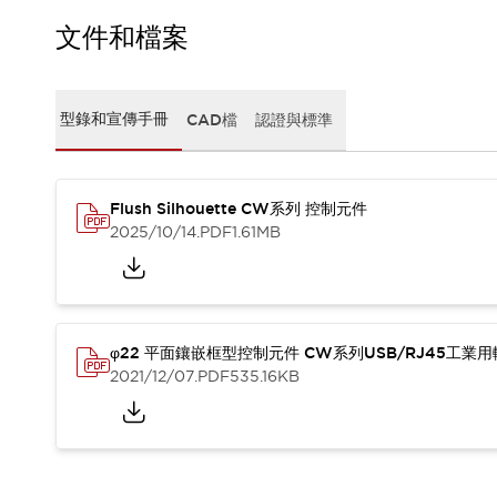
CAD檔
型錄和宣傳手冊
文件和檔案
影片專區
選型系統
軟體下載
型錄和宣傳手冊
CAD檔
認證與標準
邏輯模擬器
產品資安通知
最新消息
Flush Silhouette CW系列 控制元件
新聞中心
2025/10/14
.PDF
1.61MB
活動
促銷活動
部落格
支援
聯絡我們
服務據點
φ22 平面鑲嵌框型控制元件 CW系列USB/RJ45工業
產品變更/停產通知
2021/12/07
.PDF
535.16KB
RoHS指令對應
認證與標準