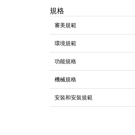
瀏覽全部
規格
機器人
使人機協作更安全、更高效
審美規範
發揮協作機器人潛力的安全措施
瀏覽全部
半導體
提高半導體製造裝置設計自由度的方法
環境規範
瞬間完成開關的更換，避免停機時間拉長
充分對應安全標準
瀏覽全部
功能規格
瀏覽全部
解決方案
IIoT（工業物聯網）
機械規格
去面板化
RFID 認證
安全及其未來
安裝和安裝規範
安全及其未來 | 解決⽅案
瀏覽全部
從基礎了解安全元件
瀏覽全部
資源與文件