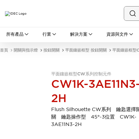
所有產品
所有產品
行業
解決方案
資源與文件
開關與指示燈
按鈕開關
首頁
開關與指示燈
按鈕開關
平面鑲嵌框型 按鈕開關
平面鑲嵌框型
指示燈和蜂鳴器
瀏覽全部
安全與防爆
平面鑲嵌框型CW系列控制元件
安全設備
防爆設備
CW1K-3AE11N3
瀏覽全部
盤櫃
2H
繼電器·計時器
電源供應器
Flush Silhouette CW系列 鑰匙選擇
回路保護器
關 鑰匙操作型 45°-3位置 CW1K-
LED照明裝置
3AE11N3-2H
端子台
瀏覽全部
自動化