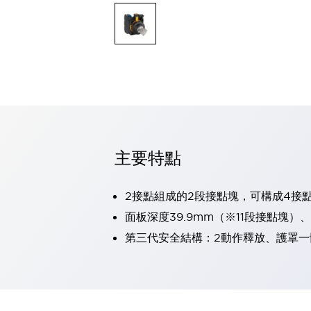
可程式控制器
可程式人機介面
工業乙太網路設備
瀏覽全部
自動識別
自動識別
感測器
瀏覽全部
行業
汽車
主要特點
工業機器人的潛在風險，從第三者角度徹底驗證
減少安全柵內的人身事故
兼顧良好的視認性及減少維修工時
2接點組成的2段接點塊，可構成4接
最適合小型裝置的安全對策
瀏覽全部
面板深度39.9mm（※11段接點塊）
工具機
第三代安全結構：2動作釋放、護罩一
降低機床成本的技巧簡單的讓人意外
尋找讓機床更小型化的可能性
從外觀設計的觀點提升機床的附加價值
預防導致機器故障的「瞬停」
3位置促動開關確保綜合加工中心機的安全性