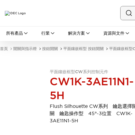
所有產品
所有產品
行業
解決方案
資源與文件
開關與指示燈
按鈕開關
首頁
開關與指示燈
按鈕開關
平面鑲嵌框型 按鈕開關
平面鑲嵌框型
指示燈和蜂鳴器
瀏覽全部
安全與防爆
平面鑲嵌框型CW系列控制元件
安全設備
防爆設備
CW1K-3AE11N1-
瀏覽全部
盤櫃
5H
繼電器·計時器
電源供應器
Flush Silhouette CW系列 鑰匙選擇
回路保護器
關 鑰匙操作型 45°-3位置 CW1K-
LED照明裝置
3AE11N1-5H
端子台
瀏覽全部
自動化