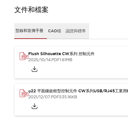
CAD檔
型錄和宣傳手冊
文件和檔案
影片專區
選型系統
軟體下載
型錄和宣傳手冊
CAD檔
認證與標準
邏輯模擬器
產品資安通知
最新消息
Flush Silhouette CW系列 控制元件
新聞中心
2025/10/14
.PDF
1.61MB
活動
促銷活動
部落格
支援
聯絡我們
服務據點
φ22 平面鑲嵌框型控制元件 CW系列USB/RJ45工業
產品變更/停產通知
2021/12/07
.PDF
535.16KB
RoHS指令對應
認證與標準