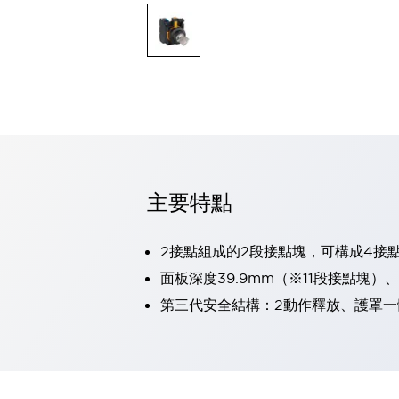
可程式控制器
可程式人機介面
工業乙太網路設備
瀏覽全部
自動識別
自動識別
感測器
瀏覽全部
行業
汽車
主要特點
工業機器人的潛在風險，從第三者角度徹底驗證
減少安全柵內的人身事故
兼顧良好的視認性及減少維修工時
2接點組成的2段接點塊，可構成4接
最適合小型裝置的安全對策
瀏覽全部
面板深度39.9mm（※11段接點塊）
工具機
第三代安全結構：2動作釋放、護罩一
降低機床成本的技巧簡單的讓人意外
尋找讓機床更小型化的可能性
從外觀設計的觀點提升機床的附加價值
預防導致機器故障的「瞬停」
3位置促動開關確保綜合加工中心機的安全性