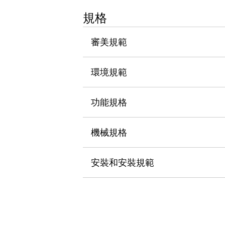
瀏覽全部
規格
機器人
使人機協作更安全、更高效
審美規範
發揮協作機器人潛力的安全措施
瀏覽全部
半導體
提高半導體製造裝置設計自由度的方法
環境規範
瞬間完成開關的更換，避免停機時間拉長
充分對應安全標準
瀏覽全部
功能規格
瀏覽全部
解決方案
IIoT（工業物聯網）
機械規格
去面板化
RFID 認證
安全及其未來
安裝和安裝規範
安全及其未來 | 解決⽅案
瀏覽全部
從基礎了解安全元件
瀏覽全部
資源與文件