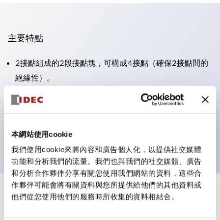
主要特點
2接點組成的2段接點塊，可構成4接點（確保2接點間的
絕緣性）。
面板深度39.9mm（※11段接點塊）、59.9mm（※22段
接點塊）。可實現省空間設計。
第三代安全結構：2動作釋放、護罩一體成型、IP20手指
本網站使用cookie
防護結構
我們使用cookie來將內容和廣告個人化，以提供社交媒體
功能和分析我們的流量。我們也與我們的社交媒體、廣告
和分析合作夥伴分享有關您使用我們網站的資料，這些合
作夥伴可能會將有關資料與您所提供給他們的其他資料或
+
規格
他們從您使用他們的服務時所收集的資料相結合。
顯示全部
審美規範