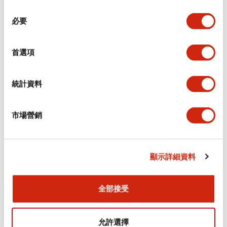
同
必要
意
環境規範
選
擇
首選項
功能規格
機械規格
統計資料
安裝和安裝規範
市場營銷
顯示詳細資料
文件和檔案
全部接受
型錄和宣傳手冊
CAD檔
認證與標準
允許選擇