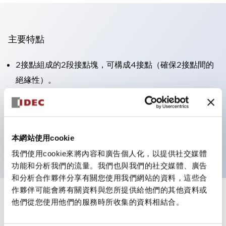
主要特點
2接點組成的2段接點塊，可構成4接點（確保2接點間的
絕緣性）。
面板深度39.9mm（※11段接點塊）、59.9mm（※22段
接點塊）。可實現省空間設計。
第三代安全結構：2動作釋放、護罩一體成型、IP20手指
本網站使用cookie
防護結構
我們使用cookie來將內容和廣告個人化，以提供社交媒體
功能和分析我們的流量。我們也與我們的社交媒體、廣告
和分析合作夥伴分享有關您使用我們網站的資料，這些合
作夥伴可能會將有關資料與您所提供給他們的其他資料或
+
規格
他們從您使用他們的服務時所收集的資料相結合。
顯示全部
審美規範