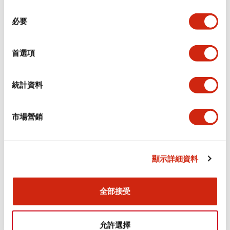
同
必要
意
環境規範
選
擇
首選項
功能規格
機械規格
統計資料
安裝和安裝規範
市場營銷
顯示詳細資料
文件和檔案
全部接受
型錄和宣傳手冊
CAD檔
認證與標準
允許選擇