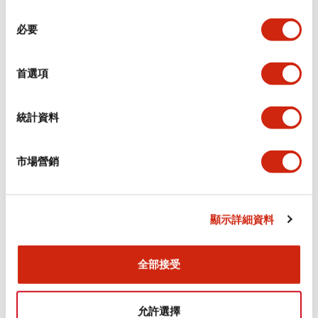
同
必要
意
環境規範
選
擇
首選項
功能規格
機械規格
統計資料
安裝和安裝規範
市場營銷
顯示詳細資料
文件和檔案
全部接受
型錄和宣傳手冊
CAD檔
認證與標準
允許選擇