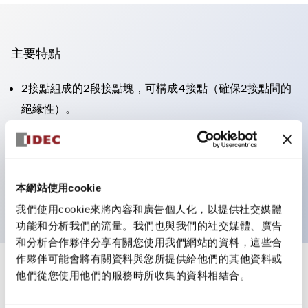
主要特點
2接點組成的2段接點塊，可構成4接點（確保2接點間的
絕緣性）。
面板深度39.9mm（※11段接點塊）、59.9mm（※22段
接點塊）。可實現省空間設計。
第三代安全結構：2動作釋放、護罩一體成型、IP20手指
本網站使用cookie
防護結構
我們使用cookie來將內容和廣告個人化，以提供社交媒體
功能和分析我們的流量。我們也與我們的社交媒體、廣告
和分析合作夥伴分享有關您使用我們網站的資料，這些合
作夥伴可能會將有關資料與您所提供給他們的其他資料或
+
規格
他們從您使用他們的服務時所收集的資料相結合。
顯示全部
審美規範