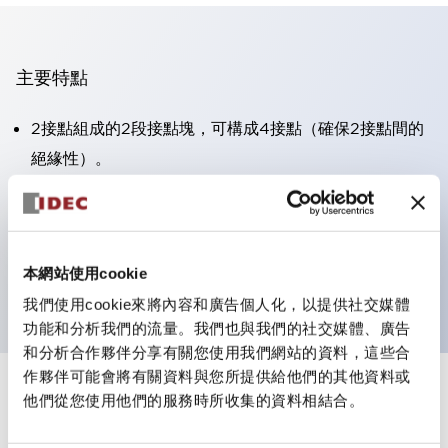
主要特點
2接點組成的2段接點塊，可構成4接點（確保2接點間的
絕緣性）。
面板深度39.9mm（※11段接點塊）、59.9mm（※22段
接點塊）。可實現省空間設計。
第三代安全結構：2動作釋放、護罩一體成型、IP20手指
本網站使用cookie
防護結構
我們使用cookie來將內容和廣告個人化，以提供社交媒體
功能和分析我們的流量。我們也與我們的社交媒體、廣告
和分析合作夥伴分享有關您使用我們網站的資料，這些合
作夥伴可能會將有關資料與您所提供給他們的其他資料或
+
規格
他們從您使用他們的服務時所收集的資料相結合。
顯示全部
審美規範