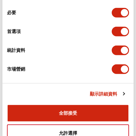
同
必要
意
環境規範
選
擇
首選項
功能規格
機械規格
統計資料
安裝和安裝規範
市場營銷
顯示詳細資料
文件和檔案
全部接受
型錄和宣傳手冊
CAD檔
認證與標準
允許選擇