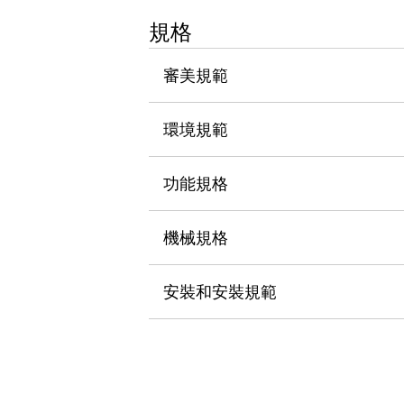
瀏覽全部
規格
機器人
使人機協作更安全、更高效
審美規範
發揮協作機器人潛力的安全措施
瀏覽全部
半導體
提高半導體製造裝置設計自由度的方法
環境規範
瞬間完成開關的更換，避免停機時間拉長
充分對應安全標準
瀏覽全部
功能規格
瀏覽全部
解決方案
IIoT（工業物聯網）
機械規格
去面板化
RFID 認證
安全及其未來
安裝和安裝規範
安全及其未來 | 解決⽅案
瀏覽全部
從基礎了解安全元件
瀏覽全部
資源與文件