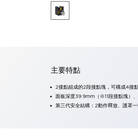
可程式控制器
可程式人機介面
工業乙太網路設備
瀏覽全部
自動識別
自動識別
感測器
瀏覽全部
行業
汽車
主要特點
工業機器人的潛在風險，從第三者角度徹底驗證
減少安全柵內的人身事故
兼顧良好的視認性及減少維修工時
2接點組成的2段接點塊，可構成4接
最適合小型裝置的安全對策
瀏覽全部
面板深度39.9mm（※11段接點塊）
工具機
第三代安全結構：2動作釋放、護罩一
降低機床成本的技巧簡單的讓人意外
尋找讓機床更小型化的可能性
從外觀設計的觀點提升機床的附加價值
預防導致機器故障的「瞬停」
3位置促動開關確保綜合加工中心機的安全性