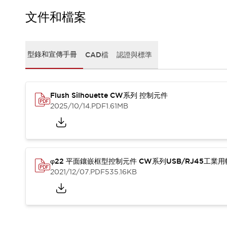
CAD檔
型錄和宣傳手冊
文件和檔案
影片專區
選型系統
軟體下載
型錄和宣傳手冊
CAD檔
認證與標準
邏輯模擬器
產品資安通知
最新消息
Flush Silhouette CW系列 控制元件
新聞中心
2025/10/14
.PDF
1.61MB
活動
促銷活動
部落格
支援
聯絡我們
服務據點
φ22 平面鑲嵌框型控制元件 CW系列USB/RJ45工業
產品變更/停產通知
2021/12/07
.PDF
535.16KB
RoHS指令對應
認證與標準