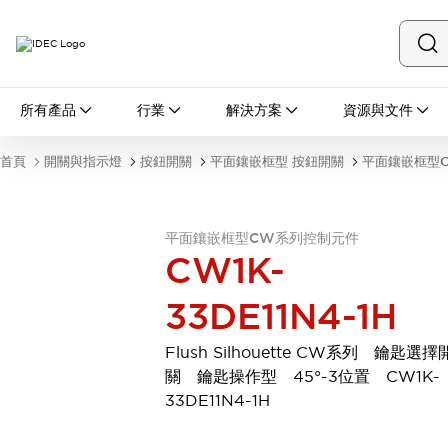
所有產品
所有產品
行業
解決方案
資源與文件
開關與指示燈
按鈕開關
首頁
開關與指示燈
按鈕開關
平面鑲嵌框型 按鈕開關
平面鑲嵌框型
指示燈和蜂鳴器
瀏覽全部
安全與防爆
平面鑲嵌框型CW系列控制元件
安全設備
防爆設備
CW1K-
瀏覽全部
盤櫃
33DE11N4-1H
繼電器·計時器
電源供應器
Flush Silhouette CW系列 鑰匙選擇
回路保護器
關 鑰匙操作型 45°-3位置 CW1K-
LED照明裝置
33DE11N4-1H
端子台
瀏覽全部
自動化