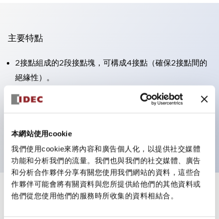
主要特點
2接點組成的2段接點塊，可構成4接點（確保2接點間的
絕緣性）。
面板深度39.9mm（※11段接點塊）、59.9mm（※22段
接點塊）。可實現省空間設計。
第三代安全結構：2動作釋放、護罩一體成型、IP20手指
本網站使用cookie
防護結構
我們使用cookie來將內容和廣告個人化，以提供社交媒體
功能和分析我們的流量。我們也與我們的社交媒體、廣告
和分析合作夥伴分享有關您使用我們網站的資料，這些合
作夥伴可能會將有關資料與您所提供給他們的其他資料或
+
規格
他們從您使用他們的服務時所收集的資料相結合。
顯示全部
審美規範