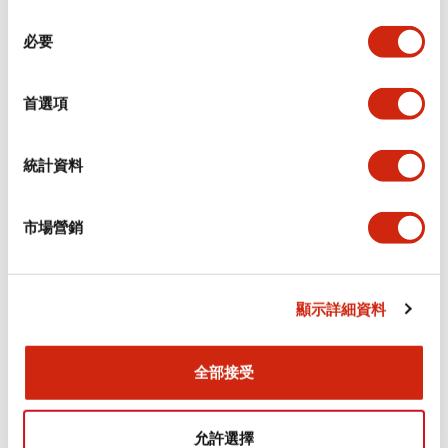
同
必要
意
環境規範
選
擇
首選項
功能規格
機械規格
統計資料
安裝和安裝規範
市場營銷
顯示詳細資料
文件和檔案
全部接受
型錄和宣傳手冊
CAD檔
認證與標準
允許選擇