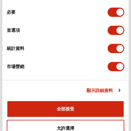
同
必要
意
環境規範
選
擇
首選項
功能規格
機械規格
統計資料
安裝和安裝規範
市場營銷
顯示詳細資料
文件和檔案
全部接受
型錄和宣傳手冊
CAD檔
認證與標準
允許選擇