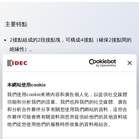
主要特點
2接點組成的2段接點塊，可構成4接點（確保2接點間的
絕緣性）。
面板深度39.9mm（※11段接點塊）、59.9mm（※22段
接點塊）。可實現省空間設計。
第三代安全結構：2動作釋放、護罩一體成型、IP20手指
本網站使用cookie
防護結構
我們使用cookie來將內容和廣告個人化，以提供社交媒體
功能和分析我們的流量。我們也與我們的社交媒體、廣告
和分析合作夥伴分享有關您使用我們網站的資料，這些合
作夥伴可能會將有關資料與您所提供給他們的其他資料或
+
規格
他們從您使用他們的服務時所收集的資料相結合。
顯示全部
審美規範