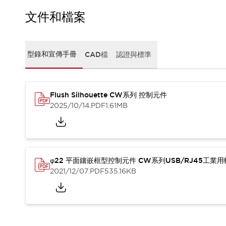
CAD檔
型錄和宣傳手冊
文件和檔案
影片專區
選型系統
軟體下載
型錄和宣傳手冊
CAD檔
認證與標準
邏輯模擬器
產品資安通知
最新消息
Flush Silhouette CW系列 控制元件
新聞中心
2025/10/14
.PDF
1.61MB
活動
促銷活動
部落格
支援
聯絡我們
服務據點
φ22 平面鑲嵌框型控制元件 CW系列USB/RJ45工業
產品變更/停產通知
2021/12/07
.PDF
535.16KB
RoHS指令對應
認證與標準