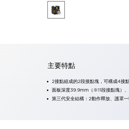
可程式控制器
可程式人機介面
工業乙太網路設備
瀏覽全部
自動識別
自動識別
感測器
瀏覽全部
行業
汽車
主要特點
工業機器人的潛在風險，從第三者角度徹底驗證
減少安全柵內的人身事故
兼顧良好的視認性及減少維修工時
2接點組成的2段接點塊，可構成4接
最適合小型裝置的安全對策
瀏覽全部
面板深度39.9mm（※11段接點塊）
工具機
第三代安全結構：2動作釋放、護罩一
降低機床成本的技巧簡單的讓人意外
尋找讓機床更小型化的可能性
從外觀設計的觀點提升機床的附加價值
預防導致機器故障的「瞬停」
3位置促動開關確保綜合加工中心機的安全性