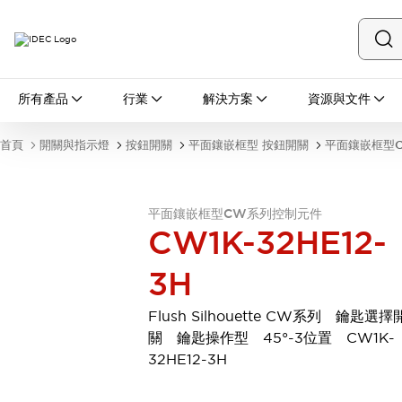
所有產品
所有產品
行業
解決方案
資源與文件
開關與指示燈
按鈕開關
首頁
開關與指示燈
按鈕開關
平面鑲嵌框型 按鈕開關
平面鑲嵌框型
指示燈和蜂鳴器
瀏覽全部
安全與防爆
平面鑲嵌框型CW系列控制元件
安全設備
防爆設備
CW1K-32HE12-
瀏覽全部
盤櫃
3H
繼電器·計時器
電源供應器
Flush Silhouette CW系列 鑰匙選擇
回路保護器
關 鑰匙操作型 45°-3位置 CW1K-
LED照明裝置
32HE12-3H
端子台
瀏覽全部
自動化