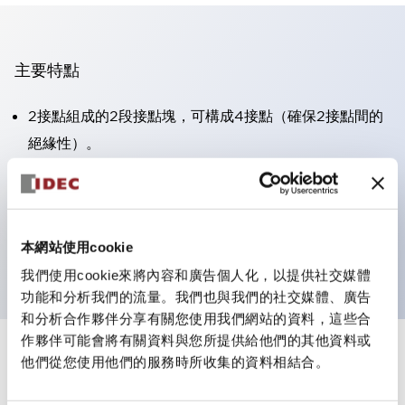
主要特點
2接點組成的2段接點塊，可構成4接點（確保2接點間的
絕緣性）。
面板深度39.9mm（※11段接點塊）、59.9mm（※22段
接點塊）。可實現省空間設計。
第三代安全結構：2動作釋放、護罩一體成型、IP20手指
本網站使用cookie
防護結構
我們使用cookie來將內容和廣告個人化，以提供社交媒體
功能和分析我們的流量。我們也與我們的社交媒體、廣告
和分析合作夥伴分享有關您使用我們網站的資料，這些合
作夥伴可能會將有關資料與您所提供給他們的其他資料或
+
規格
他們從您使用他們的服務時所收集的資料相結合。
顯示全部
審美規範