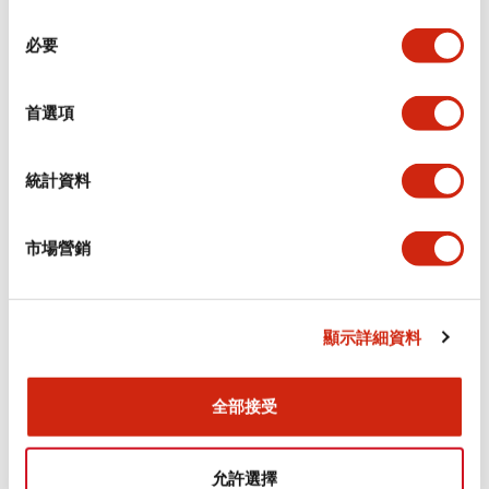
同
必要
意
環境規範
選
擇
首選項
功能規格
機械規格
統計資料
安裝和安裝規範
市場營銷
顯示詳細資料
文件和檔案
全部接受
型錄和宣傳手冊
CAD檔
認證與標準
允許選擇