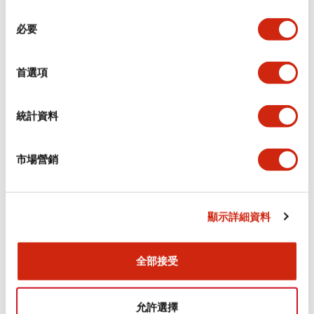
同
必要
意
環境規範
選
擇
首選項
功能規格
機械規格
統計資料
安裝和安裝規範
市場營銷
顯示詳細資料
文件和檔案
全部接受
型錄和宣傳手冊
CAD檔
認證與標準
允許選擇