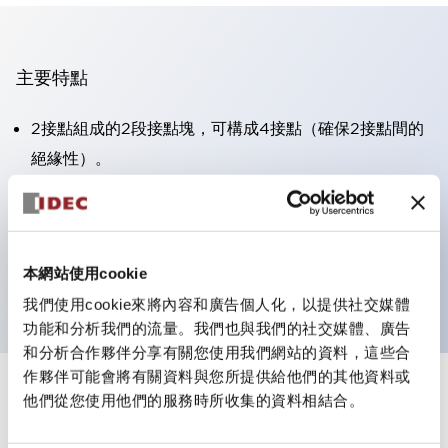
主要特點
2接點組成的2段接點塊，可構成4接點（確保2接點間的
絕緣性）。
面板深度39.9mm（※11段接點塊）、59.9mm（※22段
接點塊）。可實現省空間設計。
第三代安全結構：2動作釋放、護罩一體成型、IP20手指
本網站使用cookie
防護結構
我們使用cookie來將內容和廣告個人化，以提供社交媒體
功能和分析我們的流量。我們也與我們的社交媒體、廣告
和分析合作夥伴分享有關您使用我們網站的資料，這些合
作夥伴可能會將有關資料與您所提供給他們的其他資料或
+
規格
他們從您使用他們的服務時所收集的資料相結合。
顯示全部
審美規範