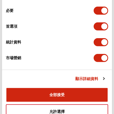
同
必要
意
環境規範
選
擇
首選項
功能規格
機械規格
統計資料
安裝和安裝規範
市場營銷
顯示詳細資料
文件和檔案
全部接受
型錄和宣傳手冊
CAD檔
認證與標準
允許選擇