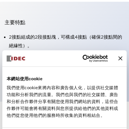
主要特點
2接點組成的2段接點塊，可構成4接點（確保2接點間的
絕緣性）。
面板深度39.9mm（※11段接點塊）、59.9mm（※22段
接點塊）。可實現省空間設計。
第三代安全結構：2動作釋放、護罩一體成型、IP20手指
本網站使用cookie
防護結構
我們使用cookie來將內容和廣告個人化，以提供社交媒體
功能和分析我們的流量。我們也與我們的社交媒體、廣告
和分析合作夥伴分享有關您使用我們網站的資料，這些合
作夥伴可能會將有關資料與您所提供給他們的其他資料或
+
規格
他們從您使用他們的服務時所收集的資料相結合。
顯示全部
審美規範