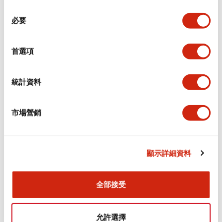
同
必要
意
環境規範
選
擇
首選項
功能規格
機械規格
統計資料
安裝和安裝規範
市場營銷
顯示詳細資料
文件和檔案
全部接受
型錄和宣傳手冊
CAD檔
認證與標準
允許選擇