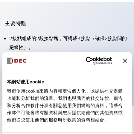
主要特點
2接點組成的2段接點塊，可構成4接點（確保2接點間的
絕緣性）。
面板深度39.9mm（※11段接點塊）、59.9mm（※22段
接點塊）。可實現省空間設計。
第三代安全結構：2動作釋放、護罩一體成型、IP20手指
本網站使用cookie
防護結構
我們使用cookie來將內容和廣告個人化，以提供社交媒體
功能和分析我們的流量。我們也與我們的社交媒體、廣告
和分析合作夥伴分享有關您使用我們網站的資料，這些合
作夥伴可能會將有關資料與您所提供給他們的其他資料或
+
規格
他們從您使用他們的服務時所收集的資料相結合。
顯示全部
審美規範