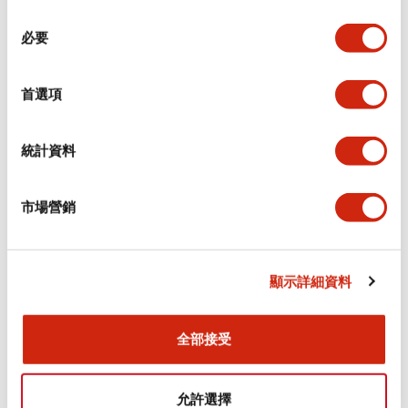
同
必要
意
環境規範
選
擇
首選項
功能規格
機械規格
統計資料
安裝和安裝規範
市場營銷
顯示詳細資料
文件和檔案
全部接受
型錄和宣傳手冊
CAD檔
認證與標準
允許選擇