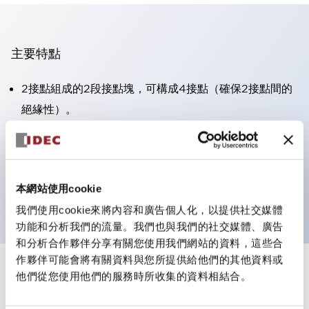
主要特點
2接點組成的2段接點塊，可構成4接點（確保2接點間的
絕緣性）。
面板深度39.9mm（※11段接點塊）、59.9mm（※22段
接點塊）。可實現省空間設計。
第三代安全結構：2動作釋放、護罩一體成型、IP20手指
本網站使用cookie
防護結構
我們使用cookie來將內容和廣告個人化，以提供社交媒體
功能和分析我們的流量。我們也與我們的社交媒體、廣告
和分析合作夥伴分享有關您使用我們網站的資料，這些合
作夥伴可能會將有關資料與您所提供給他們的其他資料或
+
規格
他們從您使用他們的服務時所收集的資料相結合。
顯示全部
審美規範