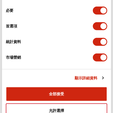
同
必要
意
環境規範
選
擇
首選項
功能規格
機械規格
統計資料
安裝和安裝規範
市場營銷
顯示詳細資料
文件和檔案
全部接受
型錄和宣傳手冊
CAD檔
認證與標準
允許選擇