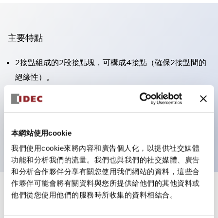
主要特點
2接點組成的2段接點塊，可構成4接點（確保2接點間的
絕緣性）。
面板深度39.9mm（※11段接點塊）、59.9mm（※22段
接點塊）。可實現省空間設計。
第三代安全結構：2動作釋放、護罩一體成型、IP20手指
本網站使用cookie
防護結構
我們使用cookie來將內容和廣告個人化，以提供社交媒體
功能和分析我們的流量。我們也與我們的社交媒體、廣告
和分析合作夥伴分享有關您使用我們網站的資料，這些合
作夥伴可能會將有關資料與您所提供給他們的其他資料或
+
規格
他們從您使用他們的服務時所收集的資料相結合。
顯示全部
審美規範