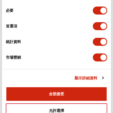
同
必要
意
環境規範
選
擇
首選項
功能規格
機械規格
統計資料
安裝和安裝規範
市場營銷
顯示詳細資料
文件和檔案
全部接受
型錄和宣傳手冊
CAD檔
認證與標準
允許選擇