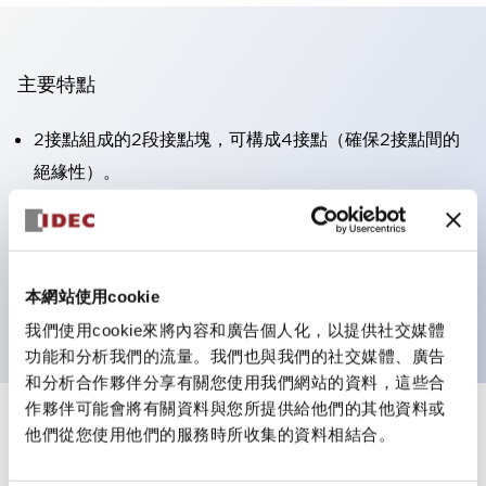
主要特點
2接點組成的2段接點塊，可構成4接點（確保2接點間的
絕緣性）。
面板深度39.9mm（※11段接點塊）、59.9mm（※22段
接點塊）。可實現省空間設計。
第三代安全結構：2動作釋放、護罩一體成型、IP20手指
本網站使用cookie
防護結構
我們使用cookie來將內容和廣告個人化，以提供社交媒體
功能和分析我們的流量。我們也與我們的社交媒體、廣告
和分析合作夥伴分享有關您使用我們網站的資料，這些合
作夥伴可能會將有關資料與您所提供給他們的其他資料或
+
規格
他們從您使用他們的服務時所收集的資料相結合。
顯示全部
審美規範