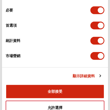
同
必要
意
環境規範
選
擇
首選項
功能規格
機械規格
統計資料
安裝和安裝規範
市場營銷
顯示詳細資料
文件和檔案
全部接受
型錄和宣傳手冊
CAD檔
認證與標準
允許選擇