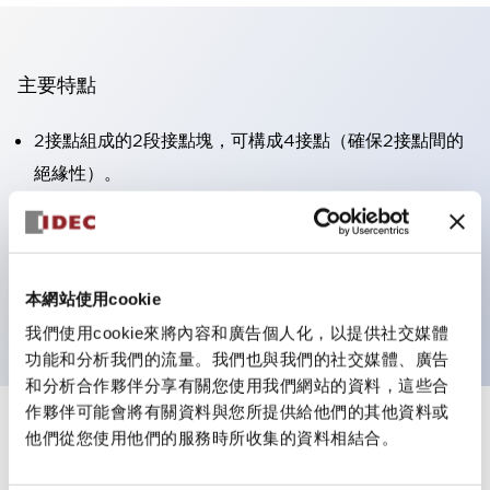
主要特點
2接點組成的2段接點塊，可構成4接點（確保2接點間的
絕緣性）。
面板深度39.9mm（※11段接點塊）、59.9mm（※22段
接點塊）。可實現省空間設計。
第三代安全結構：2動作釋放、護罩一體成型、IP20手指
本網站使用cookie
防護結構
我們使用cookie來將內容和廣告個人化，以提供社交媒體
功能和分析我們的流量。我們也與我們的社交媒體、廣告
和分析合作夥伴分享有關您使用我們網站的資料，這些合
作夥伴可能會將有關資料與您所提供給他們的其他資料或
+
規格
他們從您使用他們的服務時所收集的資料相結合。
顯示全部
審美規範