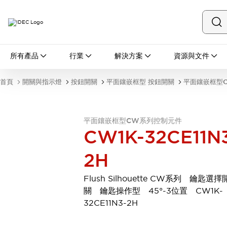
所有產品
所有產品
行業
解決方案
資源與文件
開關與指示燈
按鈕開關
首頁
開關與指示燈
按鈕開關
平面鑲嵌框型 按鈕開關
平面鑲嵌框型
指示燈和蜂鳴器
瀏覽全部
安全與防爆
平面鑲嵌框型CW系列控制元件
安全設備
防爆設備
CW1K-32CE11N
瀏覽全部
盤櫃
2H
繼電器·計時器
電源供應器
Flush Silhouette CW系列 鑰匙選擇
回路保護器
關 鑰匙操作型 45°-3位置 CW1K-
LED照明裝置
32CE11N3-2H
端子台
瀏覽全部
自動化