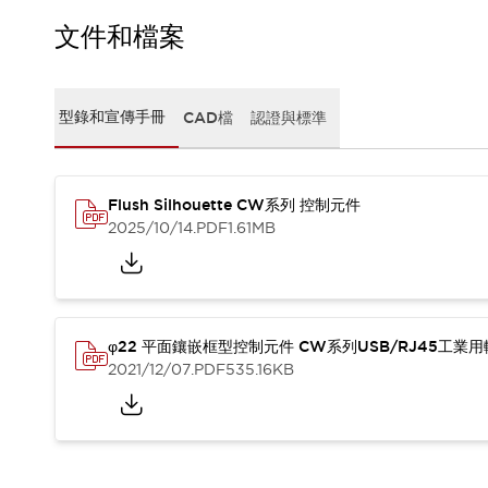
CAD檔
型錄和宣傳手冊
文件和檔案
影片專區
選型系統
軟體下載
型錄和宣傳手冊
CAD檔
認證與標準
邏輯模擬器
產品資安通知
最新消息
Flush Silhouette CW系列 控制元件
新聞中心
2025/10/14
.PDF
1.61MB
活動
促銷活動
部落格
支援
聯絡我們
服務據點
φ22 平面鑲嵌框型控制元件 CW系列USB/RJ45工業
產品變更/停產通知
2021/12/07
.PDF
535.16KB
RoHS指令對應
認證與標準