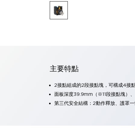
可程式控制器
可程式人機介面
工業乙太網路設備
瀏覽全部
自動識別
自動識別
感測器
瀏覽全部
行業
汽車
主要特點
工業機器人的潛在風險，從第三者角度徹底驗證
減少安全柵內的人身事故
兼顧良好的視認性及減少維修工時
2接點組成的2段接點塊，可構成4接
最適合小型裝置的安全對策
瀏覽全部
面板深度39.9mm（※11段接點塊）
工具機
第三代安全結構：2動作釋放、護罩一
降低機床成本的技巧簡單的讓人意外
尋找讓機床更小型化的可能性
從外觀設計的觀點提升機床的附加價值
預防導致機器故障的「瞬停」
3位置促動開關確保綜合加工中心機的安全性