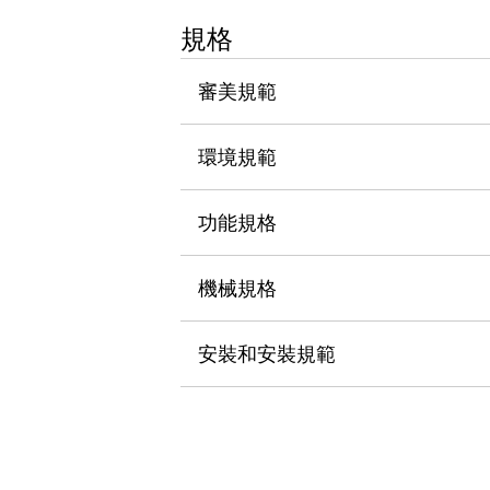
瀏覽全部
規格
機器人
使人機協作更安全、更高效
審美規範
發揮協作機器人潛力的安全措施
瀏覽全部
半導體
提高半導體製造裝置設計自由度的方法
環境規範
瞬間完成開關的更換，避免停機時間拉長
充分對應安全標準
瀏覽全部
功能規格
瀏覽全部
解決方案
IIoT（工業物聯網）
機械規格
去面板化
RFID 認證
安全及其未來
安裝和安裝規範
安全及其未來 | 解決⽅案
瀏覽全部
從基礎了解安全元件
瀏覽全部
資源與文件