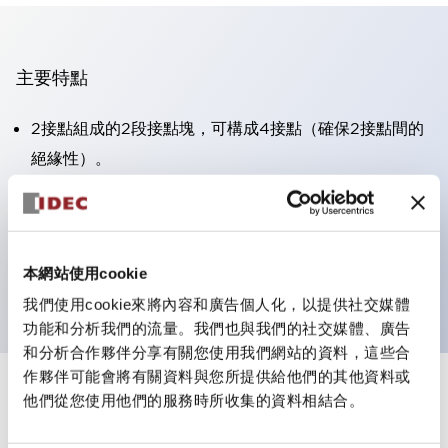
主要特點
2接點組成的2段接點塊，可構成4接點（確保2接點間的
絕緣性）。
面板深度39.9mm（※11段接點塊）、59.9mm（※22段
接點塊）。可實現省空間設計。
第三代安全結構：2動作釋放、護罩一體成型、IP20手指
本網站使用cookie
防護結構
我們使用cookie來將內容和廣告個人化，以提供社交媒體
功能和分析我們的流量。我們也與我們的社交媒體、廣告
和分析合作夥伴分享有關您使用我們網站的資料，這些合
作夥伴可能會將有關資料與您所提供給他們的其他資料或
+
規格
他們從您使用他們的服務時所收集的資料相結合。
顯示全部
審美規範