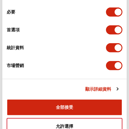
同
必要
意
環境規範
選
擇
首選項
功能規格
機械規格
統計資料
安裝和安裝規範
市場營銷
顯示詳細資料
文件和檔案
全部接受
型錄和宣傳手冊
CAD檔
認證與標準
允許選擇