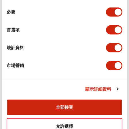
同
必要
意
環境規範
選
擇
首選項
功能規格
機械規格
統計資料
安裝和安裝規範
市場營銷
顯示詳細資料
文件和檔案
全部接受
型錄和宣傳手冊
CAD檔
認證與標準
允許選擇