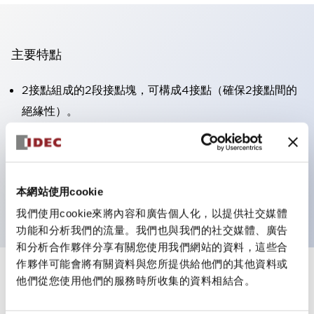
主要特點
2接點組成的2段接點塊，可構成4接點（確保2接點間的
絕緣性）。
面板深度39.9mm（※11段接點塊）、59.9mm（※22段
接點塊）。可實現省空間設計。
第三代安全結構：2動作釋放、護罩一體成型、IP20手指
本網站使用cookie
防護結構
我們使用cookie來將內容和廣告個人化，以提供社交媒體
功能和分析我們的流量。我們也與我們的社交媒體、廣告
和分析合作夥伴分享有關您使用我們網站的資料，這些合
作夥伴可能會將有關資料與您所提供給他們的其他資料或
+
規格
他們從您使用他們的服務時所收集的資料相結合。
顯示全部
審美規範