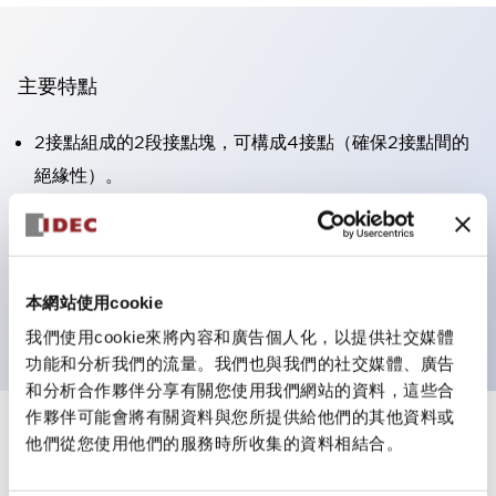
主要特點
2接點組成的2段接點塊，可構成4接點（確保2接點間的
絕緣性）。
面板深度39.9mm（※11段接點塊）、59.9mm（※22段
接點塊）。可實現省空間設計。
第三代安全結構：2動作釋放、護罩一體成型、IP20手指
本網站使用cookie
防護結構
我們使用cookie來將內容和廣告個人化，以提供社交媒體
功能和分析我們的流量。我們也與我們的社交媒體、廣告
和分析合作夥伴分享有關您使用我們網站的資料，這些合
作夥伴可能會將有關資料與您所提供給他們的其他資料或
+
規格
他們從您使用他們的服務時所收集的資料相結合。
顯示全部
審美規範