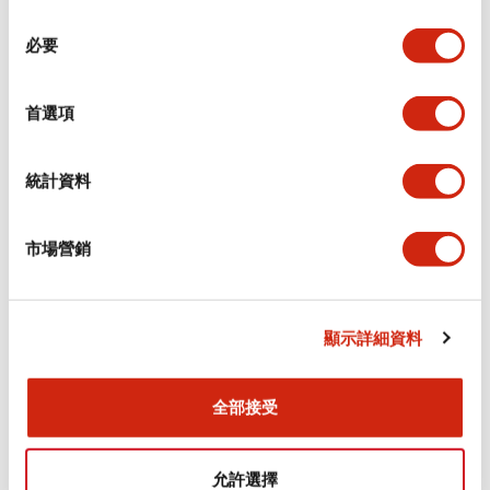
同
必要
意
環境規範
選
擇
首選項
功能規格
機械規格
統計資料
安裝和安裝規範
市場營銷
顯示詳細資料
文件和檔案
全部接受
型錄和宣傳手冊
CAD檔
認證與標準
允許選擇