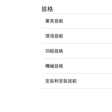
瀏覽全部
規格
機器人
使人機協作更安全、更高效
審美規範
發揮協作機器人潛力的安全措施
瀏覽全部
半導體
提高半導體製造裝置設計自由度的方法
環境規範
瞬間完成開關的更換，避免停機時間拉長
充分對應安全標準
瀏覽全部
功能規格
瀏覽全部
解決方案
IIoT（工業物聯網）
機械規格
去面板化
RFID 認證
安全及其未來
安裝和安裝規範
安全及其未來 | 解決⽅案
瀏覽全部
從基礎了解安全元件
瀏覽全部
資源與文件