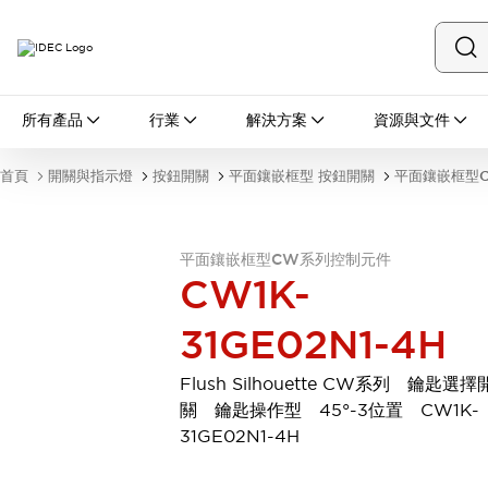
所有產品
所有產品
行業
解決方案
資源與文件
開關與指示燈
按鈕開關
首頁
開關與指示燈
按鈕開關
平面鑲嵌框型 按鈕開關
平面鑲嵌框型
指示燈和蜂鳴器
瀏覽全部
安全與防爆
平面鑲嵌框型CW系列控制元件
安全設備
防爆設備
CW1K-
瀏覽全部
盤櫃
31GE02N1-4H
繼電器·計時器
電源供應器
Flush Silhouette CW系列 鑰匙選擇
回路保護器
關 鑰匙操作型 45°-3位置 CW1K-
LED照明裝置
31GE02N1-4H
端子台
瀏覽全部
自動化