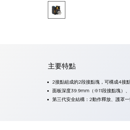
可程式控制器
可程式人機介面
工業乙太網路設備
瀏覽全部
自動識別
自動識別
感測器
瀏覽全部
行業
汽車
主要特點
工業機器人的潛在風險，從第三者角度徹底驗證
減少安全柵內的人身事故
兼顧良好的視認性及減少維修工時
2接點組成的2段接點塊，可構成4接
最適合小型裝置的安全對策
瀏覽全部
面板深度39.9mm（※11段接點塊）
工具機
第三代安全結構：2動作釋放、護罩一
降低機床成本的技巧簡單的讓人意外
尋找讓機床更小型化的可能性
從外觀設計的觀點提升機床的附加價值
預防導致機器故障的「瞬停」
3位置促動開關確保綜合加工中心機的安全性