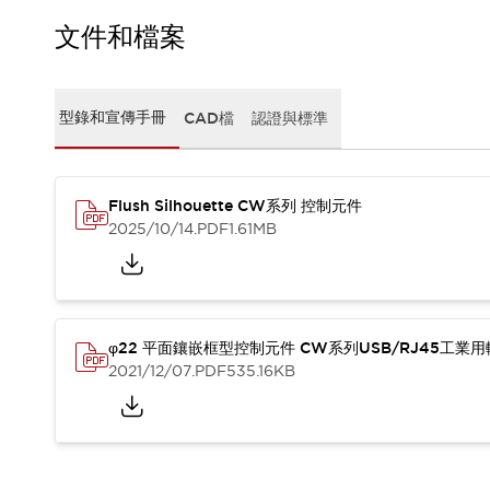
CAD檔
型錄和宣傳手冊
文件和檔案
影片專區
選型系統
軟體下載
型錄和宣傳手冊
CAD檔
認證與標準
邏輯模擬器
產品資安通知
最新消息
Flush Silhouette CW系列 控制元件
新聞中心
2025/10/14
.PDF
1.61MB
活動
促銷活動
部落格
支援
聯絡我們
服務據點
φ22 平面鑲嵌框型控制元件 CW系列USB/RJ45工業
產品變更/停產通知
2021/12/07
.PDF
535.16KB
RoHS指令對應
認證與標準