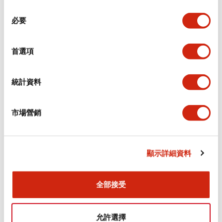
同
必要
意
環境規範
選
擇
首選項
功能規格
機械規格
統計資料
安裝和安裝規範
市場營銷
顯示詳細資料
文件和檔案
全部接受
型錄和宣傳手冊
CAD檔
認證與標準
允許選擇