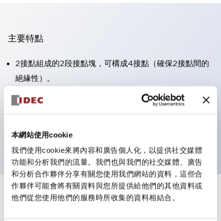
主要特點
2接點組成的2段接點塊，可構成4接點（確保2接點間的
絕緣性）。
面板深度39.9mm（※11段接點塊）、59.9mm（※22段
接點塊）。可實現省空間設計。
第三代安全結構：2動作釋放、護罩一體成型、IP20手指
本網站使用cookie
防護結構
我們使用cookie來將內容和廣告個人化，以提供社交媒體
功能和分析我們的流量。我們也與我們的社交媒體、廣告
和分析合作夥伴分享有關您使用我們網站的資料，這些合
作夥伴可能會將有關資料與您所提供給他們的其他資料或
+
規格
他們從您使用他們的服務時所收集的資料相結合。
顯示全部
審美規範