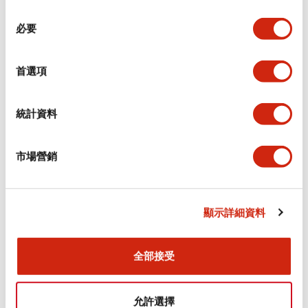
同
必要
意
環境規範
選
擇
首選項
功能規格
機械規格
統計資料
安裝和安裝規範
市場營銷
顯示詳細資料
文件和檔案
全部接受
型錄和宣傳手冊
CAD檔
認證與標準
允許選擇