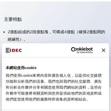
主要特點
2接點組成的2段接點塊，可構成4接點（確保2接點間的
絕緣性）。
面板深度39.9mm（※11段接點塊）、59.9mm（※22段
接點塊）。可實現省空間設計。
第三代安全結構：2動作釋放、護罩一體成型、IP20手指
本網站使用cookie
防護結構
我們使用cookie來將內容和廣告個人化，以提供社交媒體
功能和分析我們的流量。我們也與我們的社交媒體、廣告
和分析合作夥伴分享有關您使用我們網站的資料，這些合
作夥伴可能會將有關資料與您所提供給他們的其他資料或
+
規格
他們從您使用他們的服務時所收集的資料相結合。
顯示全部
審美規範