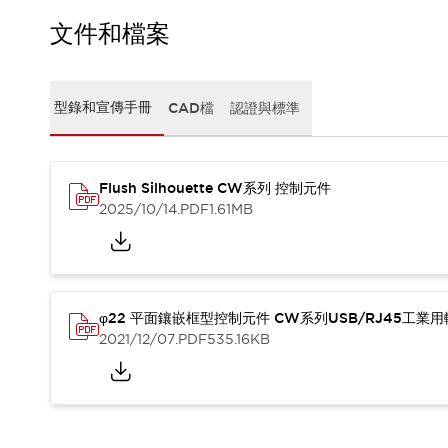
CAD檔
型錄和宣傳手冊
文件和檔案
影片專區
選型系統
軟體下載
型錄和宣傳手冊
CAD檔
認證與標準
邏輯模擬器
產品資安通知
最新消息
Flush Silhouette CW系列 控制元件
新聞中心
2025/10/14
.PDF
1.61MB
活動
促銷活動
部落格
支援
聯絡我們
服務據點
φ22 平面鑲嵌框型控制元件 CW系列USB/RJ45工業
產品變更/停產通知
2021/12/07
.PDF
535.16KB
RoHS指令對應
認證與標準