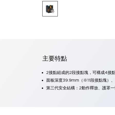
可程式控制器
可程式人機介面
工業乙太網路設備
瀏覽全部
自動識別
自動識別
感測器
瀏覽全部
行業
汽車
主要特點
工業機器人的潛在風險，從第三者角度徹底驗證
減少安全柵內的人身事故
兼顧良好的視認性及減少維修工時
2接點組成的2段接點塊，可構成4接
最適合小型裝置的安全對策
瀏覽全部
面板深度39.9mm（※11段接點塊）
工具機
第三代安全結構：2動作釋放、護罩一
降低機床成本的技巧簡單的讓人意外
尋找讓機床更小型化的可能性
從外觀設計的觀點提升機床的附加價值
預防導致機器故障的「瞬停」
3位置促動開關確保綜合加工中心機的安全性