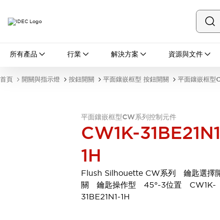
所有產品
所有產品
行業
解決方案
資源與文件
開關與指示燈
按鈕開關
首頁
開關與指示燈
按鈕開關
平面鑲嵌框型 按鈕開關
平面鑲嵌框型
指示燈和蜂鳴器
瀏覽全部
安全與防爆
平面鑲嵌框型CW系列控制元件
安全設備
防爆設備
CW1K-31BE21N1
瀏覽全部
盤櫃
1H
繼電器·計時器
電源供應器
Flush Silhouette CW系列 鑰匙選擇
回路保護器
關 鑰匙操作型 45°-3位置 CW1K-
LED照明裝置
31BE21N1-1H
端子台
瀏覽全部
自動化