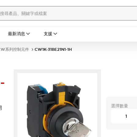
最新消息
支援
CW系列控制元件
CW1K-31BE21N1-1H
-
選擇數量
開