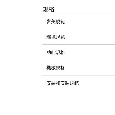
瀏覽全部
規格
機器人
使人機協作更安全、更高效
審美規範
發揮協作機器人潛力的安全措施
瀏覽全部
半導體
提高半導體製造裝置設計自由度的方法
環境規範
瞬間完成開關的更換，避免停機時間拉長
充分對應安全標準
瀏覽全部
功能規格
瀏覽全部
解決方案
IIoT（工業物聯網）
機械規格
去面板化
RFID 認證
安全及其未來
安裝和安裝規範
安全及其未來 | 解決⽅案
瀏覽全部
從基礎了解安全元件
瀏覽全部
資源與文件