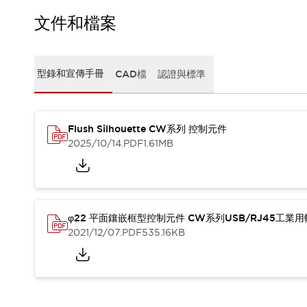
CAD檔
型錄和宣傳手冊
文件和檔案
影片專區
選型系統
軟體下載
型錄和宣傳手冊
CAD檔
認證與標準
邏輯模擬器
產品資安通知
最新消息
Flush Silhouette CW系列 控制元件
新聞中心
2025/10/14
.PDF
1.61MB
活動
促銷活動
部落格
支援
聯絡我們
服務據點
φ22 平面鑲嵌框型控制元件 CW系列USB/RJ45工業
產品變更/停產通知
2021/12/07
.PDF
535.16KB
RoHS指令對應
認證與標準