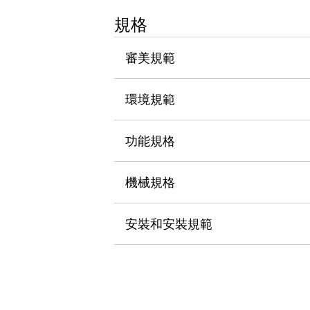
瀏覽全部
規格
機器人
使人機協作更安全、更高效
審美規範
發揮協作機器人潛力的安全措施
瀏覽全部
半導體
提高半導體製造裝置設計自由度的方法
環境規範
瞬間完成開關的更換，避免停機時間拉長
充分對應安全標準
瀏覽全部
功能規格
瀏覽全部
解決方案
IIoT（工業物聯網）
機械規格
去面板化
RFID 認證
安全及其未來
安裝和安裝規範
安全及其未來 | 解決⽅案
瀏覽全部
從基礎了解安全元件
瀏覽全部
資源與文件