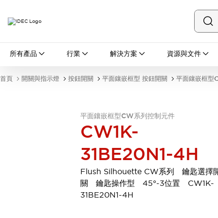
所有產品
所有產品
行業
解決方案
資源與文件
開關與指示燈
按鈕開關
首頁
開關與指示燈
按鈕開關
平面鑲嵌框型 按鈕開關
平面鑲嵌框型
指示燈和蜂鳴器
瀏覽全部
安全與防爆
平面鑲嵌框型CW系列控制元件
安全設備
防爆設備
CW1K-
瀏覽全部
盤櫃
31BE20N1-4H
繼電器·計時器
電源供應器
Flush Silhouette CW系列 鑰匙選擇
回路保護器
關 鑰匙操作型 45°-3位置 CW1K-
LED照明裝置
31BE20N1-4H
端子台
瀏覽全部
自動化