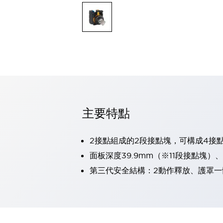
可程式控制器
可程式人機介面
工業乙太網路設備
瀏覽全部
自動識別
自動識別
感測器
瀏覽全部
行業
汽車
主要特點
工業機器人的潛在風險，從第三者角度徹底驗證
減少安全柵內的人身事故
兼顧良好的視認性及減少維修工時
2接點組成的2段接點塊，可構成4接
最適合小型裝置的安全對策
瀏覽全部
面板深度39.9mm（※11段接點塊）
工具機
第三代安全結構：2動作釋放、護罩一
降低機床成本的技巧簡單的讓人意外
尋找讓機床更小型化的可能性
從外觀設計的觀點提升機床的附加價值
預防導致機器故障的「瞬停」
3位置促動開關確保綜合加工中心機的安全性