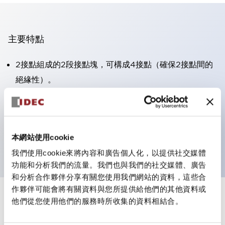
主要特點
2接點組成的2段接點塊，可構成4接點（確保2接點間的
絕緣性）。
面板深度39.9mm（※11段接點塊）、59.9mm（※22段
接點塊）。可實現省空間設計。
第三代安全結構：2動作釋放、護罩一體成型、IP20手指
本網站使用cookie
防護結構
我們使用cookie來將內容和廣告個人化，以提供社交媒體
功能和分析我們的流量。我們也與我們的社交媒體、廣告
和分析合作夥伴分享有關您使用我們網站的資料，這些合
作夥伴可能會將有關資料與您所提供給他們的其他資料或
+
規格
他們從您使用他們的服務時所收集的資料相結合。
顯示全部
審美規範