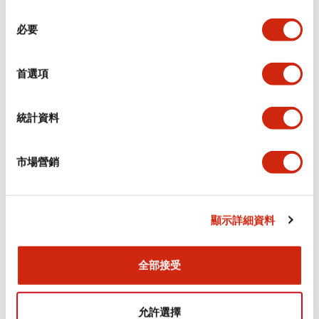
同
必要
意
環境規範
選
擇
首選項
功能規格
機械規格
統計資料
安裝和安裝規範
市場營銷
顯示詳細資料
文件和檔案
全部接受
型錄和宣傳手冊
CAD檔
認證與標準
允許選擇