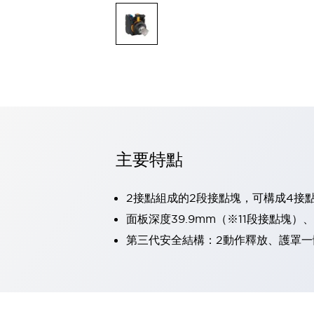
可程式控制器
可程式人機介面
工業乙太網路設備
瀏覽全部
自動識別
自動識別
感測器
瀏覽全部
行業
汽車
主要特點
工業機器人的潛在風險，從第三者角度徹底驗證
減少安全柵內的人身事故
兼顧良好的視認性及減少維修工時
2接點組成的2段接點塊，可構成4接
最適合小型裝置的安全對策
瀏覽全部
面板深度39.9mm（※11段接點塊）
工具機
第三代安全結構：2動作釋放、護罩一
降低機床成本的技巧簡單的讓人意外
尋找讓機床更小型化的可能性
從外觀設計的觀點提升機床的附加價值
預防導致機器故障的「瞬停」
3位置促動開關確保綜合加工中心機的安全性