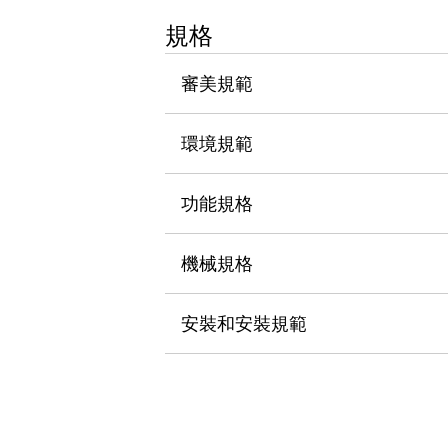
瀏覽全部
規格
機器人
使人機協作更安全、更高效
審美規範
發揮協作機器人潛力的安全措施
瀏覽全部
半導體
提高半導體製造裝置設計自由度的方法
環境規範
瞬間完成開關的更換，避免停機時間拉長
充分對應安全標準
瀏覽全部
功能規格
瀏覽全部
解決方案
IIoT（工業物聯網）
機械規格
去面板化
RFID 認證
安全及其未來
安裝和安裝規範
安全及其未來 | 解決⽅案
瀏覽全部
從基礎了解安全元件
瀏覽全部
資源與文件