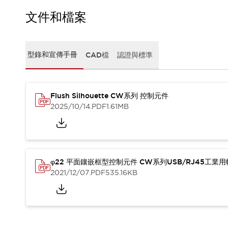
CAD檔
型錄和宣傳手冊
文件和檔案
影片專區
選型系統
軟體下載
型錄和宣傳手冊
CAD檔
認證與標準
邏輯模擬器
產品資安通知
最新消息
Flush Silhouette CW系列 控制元件
新聞中心
2025/10/14
.PDF
1.61MB
活動
促銷活動
部落格
支援
聯絡我們
服務據點
φ22 平面鑲嵌框型控制元件 CW系列USB/RJ45工業
產品變更/停產通知
2021/12/07
.PDF
535.16KB
RoHS指令對應
認證與標準