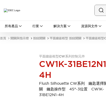
所有產品
所有產品
行業
解決方案
資源與文件
開關與指示燈
按鈕開關
首頁
開關與指示燈
按鈕開關
平面鑲嵌框型 按鈕開關
平面鑲嵌框型
指示燈和蜂鳴器
瀏覽全部
安全與防爆
平面鑲嵌框型CW系列控制元件
安全設備
防爆設備
CW1K-31BE12N1
瀏覽全部
盤櫃
4H
繼電器·計時器
電源供應器
Flush Silhouette CW系列 鑰匙選擇
回路保護器
關 鑰匙操作型 45°-3位置 CW1K-
LED照明裝置
31BE12N1-4H
端子台
瀏覽全部
自動化