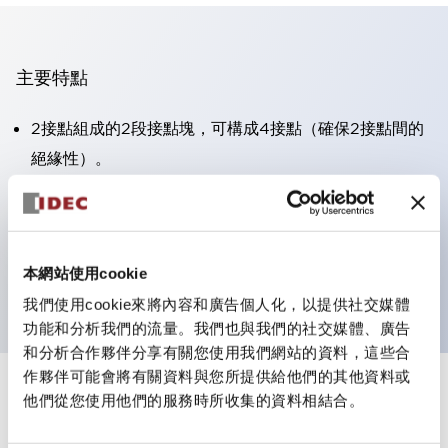
主要特點
2接點組成的2段接點塊，可構成4接點（確保2接點間的
絕緣性）。
面板深度39.9mm（※11段接點塊）、59.9mm（※22段
接點塊）。可實現省空間設計。
第三代安全結構：2動作釋放、護罩一體成型、IP20手指
本網站使用cookie
防護結構
我們使用cookie來將內容和廣告個人化，以提供社交媒體
功能和分析我們的流量。我們也與我們的社交媒體、廣告
和分析合作夥伴分享有關您使用我們網站的資料，這些合
作夥伴可能會將有關資料與您所提供給他們的其他資料或
+
規格
他們從您使用他們的服務時所收集的資料相結合。
顯示全部
審美規範