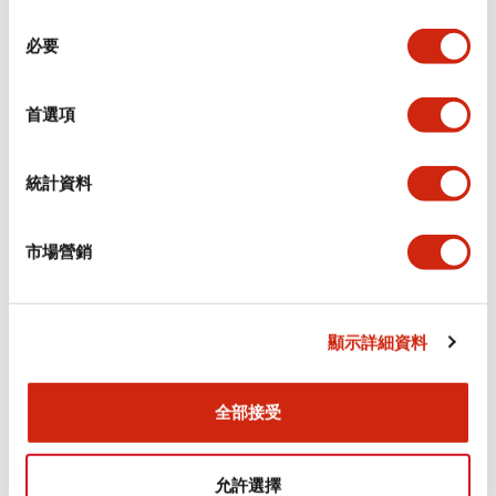
同
必要
意
環境規範
選
擇
首選項
功能規格
機械規格
統計資料
安裝和安裝規範
市場營銷
顯示詳細資料
文件和檔案
全部接受
型錄和宣傳手冊
CAD檔
認證與標準
允許選擇