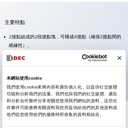
主要特點
2接點組成的2段接點塊，可構成4接點（確保2接點間的
絕緣性）。
面板深度39.9mm（※11段接點塊）、59.9mm（※22段
接點塊）。可實現省空間設計。
第三代安全結構：2動作釋放、護罩一體成型、IP20手指
本網站使用cookie
防護結構
我們使用cookie來將內容和廣告個人化，以提供社交媒體
功能和分析我們的流量。我們也與我們的社交媒體、廣告
和分析合作夥伴分享有關您使用我們網站的資料，這些合
作夥伴可能會將有關資料與您所提供給他們的其他資料或
+
規格
他們從您使用他們的服務時所收集的資料相結合。
顯示全部
審美規範