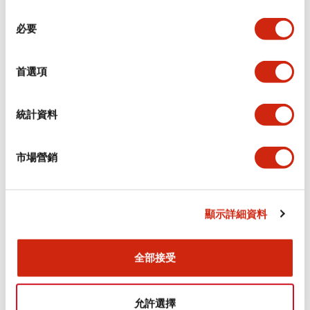
同
必要
意
環境規範
選
擇
首選項
功能規格
機械規格
統計資料
安裝和安裝規範
市場營銷
顯示詳細資料
文件和檔案
全部接受
型錄和宣傳手冊
CAD檔
認證與標準
允許選擇