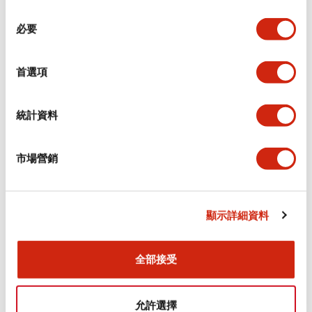
同
必要
意
環境規範
選
擇
首選項
功能規格
機械規格
統計資料
安裝和安裝規範
市場營銷
顯示詳細資料
文件和檔案
全部接受
型錄和宣傳手冊
CAD檔
認證與標準
允許選擇