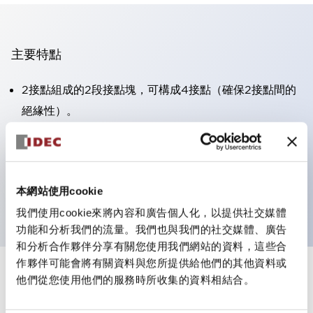
主要特點
2接點組成的2段接點塊，可構成4接點（確保2接點間的
絕緣性）。
面板深度39.9mm（※11段接點塊）、59.9mm（※22段
接點塊）。可實現省空間設計。
第三代安全結構：2動作釋放、護罩一體成型、IP20手指
本網站使用cookie
防護結構
我們使用cookie來將內容和廣告個人化，以提供社交媒體
功能和分析我們的流量。我們也與我們的社交媒體、廣告
和分析合作夥伴分享有關您使用我們網站的資料，這些合
作夥伴可能會將有關資料與您所提供給他們的其他資料或
+
規格
他們從您使用他們的服務時所收集的資料相結合。
顯示全部
審美規範