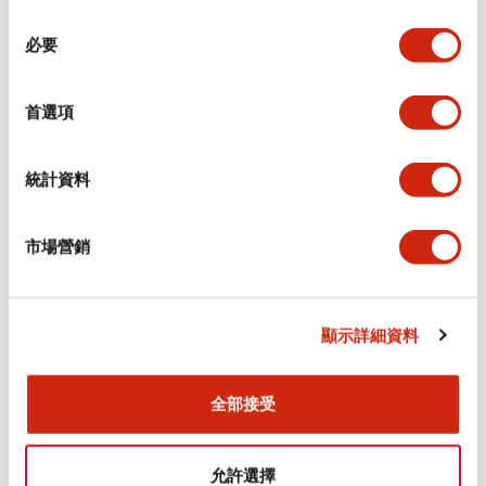
同
必要
意
環境規範
選
擇
首選項
功能規格
機械規格
統計資料
安裝和安裝規範
市場營銷
顯示詳細資料
文件和檔案
全部接受
型錄和宣傳手冊
CAD檔
認證與標準
允許選擇