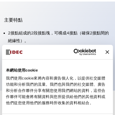
主要特點
2接點組成的2段接點塊，可構成4接點（確保2接點間的
絕緣性）。
面板深度39.9mm（※11段接點塊）、59.9mm（※22段
接點塊）。可實現省空間設計。
第三代安全結構：2動作釋放、護罩一體成型、IP20手指
本網站使用cookie
防護結構
我們使用cookie來將內容和廣告個人化，以提供社交媒體
功能和分析我們的流量。我們也與我們的社交媒體、廣告
和分析合作夥伴分享有關您使用我們網站的資料，這些合
作夥伴可能會將有關資料與您所提供給他們的其他資料或
+
規格
他們從您使用他們的服務時所收集的資料相結合。
顯示全部
審美規範